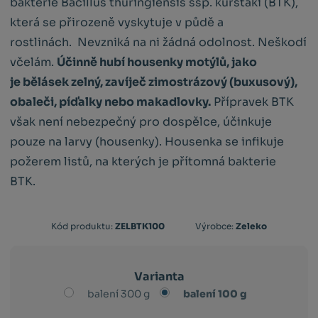
bakterie Bacillus thuringiensis ssp. kurstaki (BTK),
která se přirozeně vyskytuje v půdě a
rostlinách. Nevzniká na ni žádná odolnost. Neškodí
včelám.
Účinně hubí housenky motýlů, jako
je bělásek zelný, zavíječ zimostrázový (buxusový),
obaleči, píďalky nebo makadlovky.
Přípravek BTK
však není nebezpečný pro dospělce, účinkuje
pouze na larvy (housenky). Housenka se infikuje
požerem listů, na kterých je přítomná bakterie
BTK.
Kód
Kód produktu:
ZELBTK100
Výrobce:
Zeleko
výrobce:
8594215710202
Varianta
balení 300 g
balení 100 g