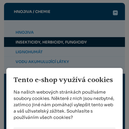
HNOJIVA / CHEMIE
HNOJIVA
INSEKTICIDY, HERBICIDY, FUNGICIDY
LIGNOHUMÁT
VODU AKUMULUJÍCÍ LÁTKY
Tento e-shop využívá cookies
RUČNÍ NÁŘADÍ
Na našich webových stránkách používáme
soubory cookies. Některé z nich jsou nezbytné,
STROJE A ZAŘÍZENÍ
zatímco jiné nám pomáhají vylepšit tento web
a váš uživatelský zážitek. Souhlasíte s
používáním všech cookies?
TRAVNÍ OSIVO