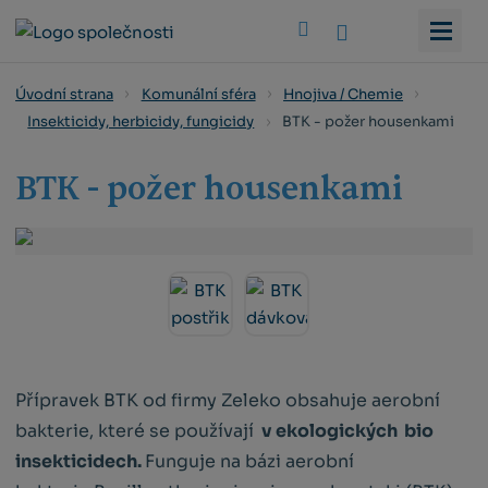
Vyhledat
Úvodní strana
Komunální sféra
Hnojiva / Chemie
BTK - požer housenkami
Insekticidy, herbicidy, fungicidy
BTK - požer housenkami
Přípravek BTK od firmy Zeleko obsahuje aerobní
bakterie, které se používají
v ekologických bio
insekticidech.
Funguje na bázi aerobní