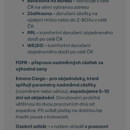
Balíkovna na adresu –
doručuje v celé
ČR na vámi vybranou adresu
Zásilkovna –
doručení zásilky na
výdejní místo nebo do Z-BOXu v celé
ČR
PPL –
komfortní doručení objednaného
zboží po celé ČR
WE|DO –
komfortní doručení
objednaného zboží po celé ČR
FOFR – přeprava nadměrných zásilek za
výhodné ceny
Emons Cargo –
pro objednávky, které
splňují parametry nadměrné zásilky
(rozměrem nebo váhou),
expedujeme 5–10
dní od objednání
. Doručování probíhá
většinou do dvou pracovních dnů od
expedice. Při volbě platby na dobírku lze
hradit pouze v hotovosti.
Osobní odběr –
v našem skladě
v pracovní