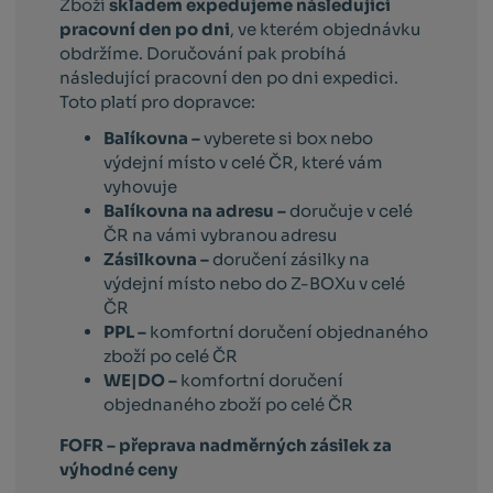
Zboží
skladem expedujeme následující
pracovní den po dni
, ve kterém objednávku
obdržíme. Doručování pak probíhá
následující pracovní den po dni expedici.
Toto platí pro dopravce:
Balíkovna –
vyberete si box nebo
výdejní místo v celé ČR, které vám
vyhovuje
Balíkovna na adresu –
doručuje v celé
ČR na vámi vybranou adresu
Zásilkovna –
doručení zásilky na
výdejní místo nebo do Z-BOXu v celé
ČR
PPL –
komfortní doručení objednaného
zboží po celé ČR
WE|DO –
komfortní doručení
objednaného zboží po celé ČR
FOFR – přeprava nadměrných zásilek za
výhodné ceny