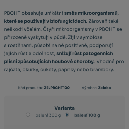
PBCHT obsahuje unikátní
směs mikroorganismů,
které se používají v biofungicidech.
Zároveň také
neškodí včelám. Čtyři mikroorganismy v PBCHT se
přirozeně vyskytují v půdě. Žijí v symbióze
s rostlinami, působí na ně pozitivně, podporují
jejich růst a odolnost,
snižují růst patogenních
plísní způsobujících houbové choroby.
Vhodné pro
rajčata, okurky, cukety, papriky nebo brambory.
Kód
Kód produktu:
ZELPBCHT100
Výrobce:
Zeleko
výrobce:
8594215710219
Varianta
balení 300 g
balení 100 g