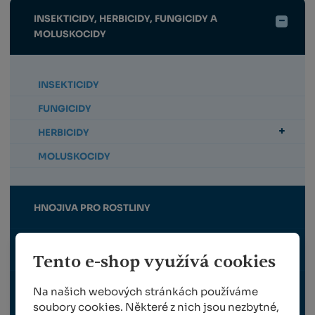
INSEKTICIDY, HERBICIDY, FUNGICIDY A
MOLUSKOCIDY
INSEKTICIDY
FUNGICIDY
HERBICIDY
MOLUSKOCIDY
HNOJIVA PRO ROSTLINY
MAX LIGNOHUMÁT
Tento e-shop využívá cookies
Na našich webových stránkách používáme
POSTŘIKOVAČE
soubory cookies. Některé z nich jsou nezbytné,