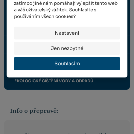
zatímco jiné nám pomáhají vylepšit tento web
VODU AKUMULUJÍCÍ LÁTKY
a váš uživatelský zážitek. Souhlasíte s
používáním všech cookies?
DERATIZACE
Nastavení
PŘÍRODNÍ (ORGANICKÁ) HNOJIVA A POSTŘIKY
Jen nezbytné
Souhlasím
LÁTKY ZLEPŠUJÍCÍ KVALITU PŮDY
EKOLOGICKÉ ČIŠTĚNÍ VODY A ODPADŮ
Info o přepravě: