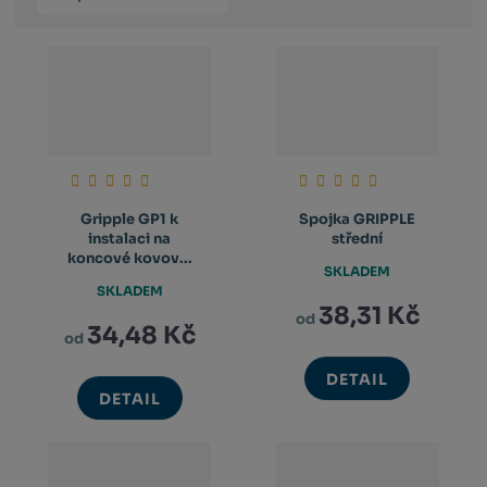
produktů
výpis
výpis
výp
Gripple GP1 k
Spojka GRIPPLE
instalaci na
střední
koncové kovov...
SKLADEM
SKLADEM
38,31 Kč
od
34,48 Kč
od
DETAIL
DETAIL