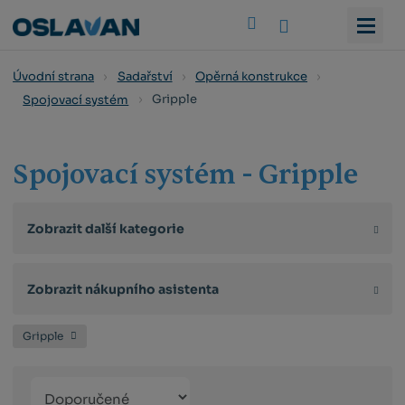
Vyhledat
Úvodní strana
Sadařství
Opěrná konstrukce
Gripple
Spojovací systém
Spojovací systém - Gripple
Zobrazit další kategorie
Zobrazit nákupního asistenta
Gripple
Řazení
Obrázkový
Tabulko
Řá