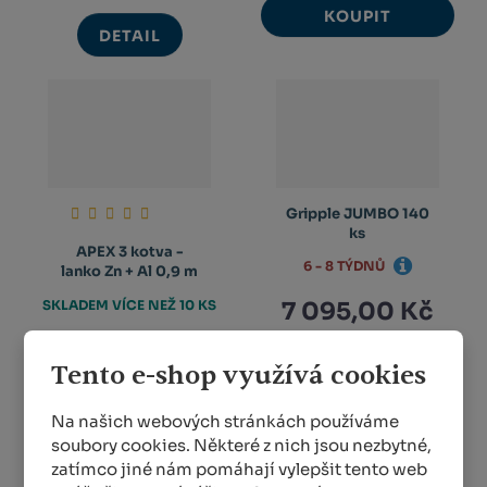
KOUPIT
DETAIL
Gripple JUMBO 140
ks
APEX 3 kotva -
6 - 8 TÝDNŮ
lanko Zn + Al 0,9 m
SKLADEM VÍCE NEŽ 10 KS
7 095,00 Kč
173,00 Kč
Tento e-shop využívá cookies
KOUPIT
KOUPIT
Na našich webových stránkách používáme
soubory cookies. Některé z nich jsou nezbytné,
zatímco jiné nám pomáhají vylepšit tento web