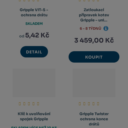
Gripple VIT-S -
Zatloukací
ochrana drátu
přípravek kotev
Gripple – uni...
SKLADEM
6 - 8 TÝDNŮ
5,42 Kč
od
3 459,00 Kč
DETAIL
KOUPIT
Klíč k uvolňování
Gripple Twister
spojek Gripple
ochrana konce
drátů
SKLADEM VÍCE NEŽ 10 KS