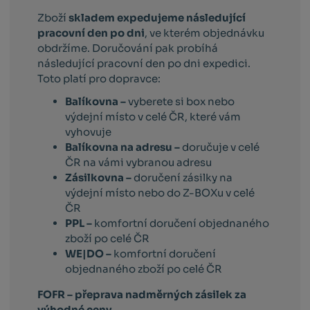
Zboží
skladem expedujeme následující
pracovní den po dni
, ve kterém objednávku
obdržíme. Doručování pak probíhá
následující pracovní den po dni expedici.
Toto platí pro dopravce:
Balíkovna –
vyberete si box nebo
výdejní místo v celé ČR, které vám
vyhovuje
Balíkovna na adresu –
doručuje v celé
ČR na vámi vybranou adresu
Zásilkovna –
doručení zásilky na
výdejní místo nebo do Z-BOXu v celé
ČR
PPL –
komfortní doručení objednaného
zboží po celé ČR
WE|DO –
komfortní doručení
objednaného zboží po celé ČR
FOFR – přeprava nadměrných zásilek za
výhodné ceny