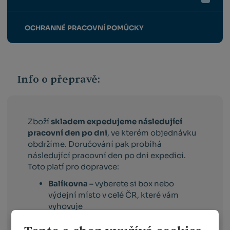
OCHRANNÉ PRACOVNÍ POMŮCKY
Info o přepravě:
Zboží
skladem expedujeme následující
pracovní den po dni
, ve kterém objednávku
obdržíme. Doručování pak probíhá
následující pracovní den po dni expedici.
Toto platí pro dopravce:
Balíkovna –
vyberete si box nebo
výdejní místo v celé ČR, které vám
vyhovuje
Balíkovna na adresu –
doručuje v celé
ČR na vámi vybranou adresu