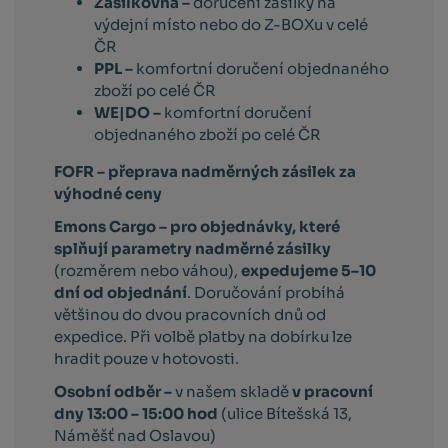
Zásilkovna –
doručení zásilky na
výdejní místo nebo do Z-BOXu v celé
ČR
PPL –
komfortní doručení objednaného
zboží po celé ČR
WE|DO –
komfortní doručení
objednaného zboží po celé ČR
FOFR – přeprava nadměrných zásilek za
výhodné ceny
Emons Cargo –
pro objednávky, které
splňují parametry nadměrné zásilky
(rozměrem nebo váhou),
expedujeme 5–10
dní od objednání
. Doručování probíhá
většinou do dvou pracovních dnů od
expedice. Při volbě platby na dobírku lze
hradit pouze v hotovosti.
Osobní odběr –
v našem skladě
v pracovní
dny 13:00 – 15:00 hod
(ulice Bítešská 13,
Náměšť nad Oslavou)