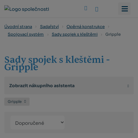
Vyhledat
Úvodní strana
Sadařství
Opěrná konstrukce
Gripple
Spojovací systém
Sady spojek s kleštěmi
Sady spojek s kleštěmi -
Gripple
Zobrazit nákupního asistenta
Gripple
Řazení
Obrázkový
Tabulko
Řá
produktů
výpis
výpis
výp