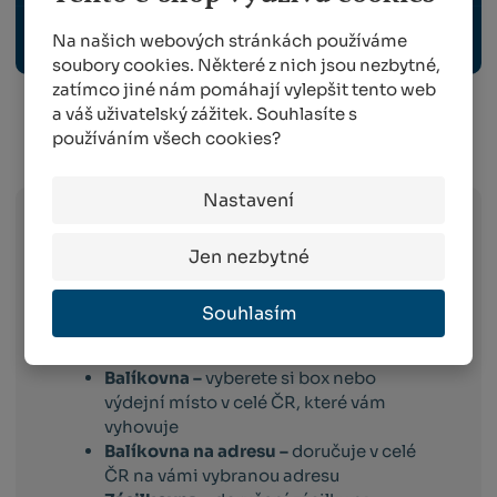
Na našich webových stránkách používáme
OCHRANNÉ PRACOVNÍ POMŮCKY
soubory cookies. Některé z nich jsou nezbytné,
zatímco jiné nám pomáhají vylepšit tento web
a váš uživatelský zážitek. Souhlasíte s
používáním všech cookies?
Info o přepravě:
Nastavení
Zboží
skladem expedujeme následující
Jen nezbytné
pracovní den po dni
, ve kterém objednávku
obdržíme. Doručování pak probíhá
Souhlasím
následující pracovní den po dni expedici.
Toto platí pro dopravce:
Balíkovna –
vyberete si box nebo
výdejní místo v celé ČR, které vám
vyhovuje
Balíkovna na adresu –
doručuje v celé
ČR na vámi vybranou adresu