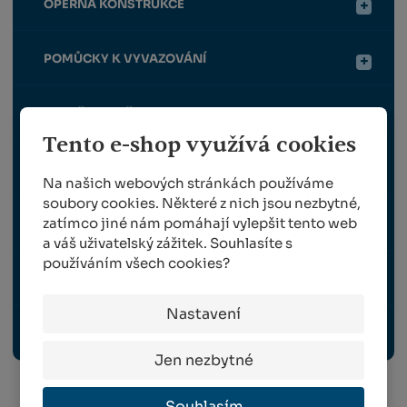
OPĚRNÁ KONSTRUKCE
POMŮCKY K VYVAZOVÁNÍ
POSTŘIKOVAČE
Tento e-shop využívá cookies
ROUBOVÁNÍ
Na našich webových stránkách používáme
soubory cookies. Některé z nich jsou nezbytné,
zatímco jiné nám pomáhají vylepšit tento web
SKLIZEŇ
a váš uživatelský zážitek. Souhlasíte s
používáním všech cookies?
TRAVNÍ OSIVO
Nastavení
OCHRANNÉ PRACOVNÍ POMŮCKY
Jen nezbytné
Souhlasím