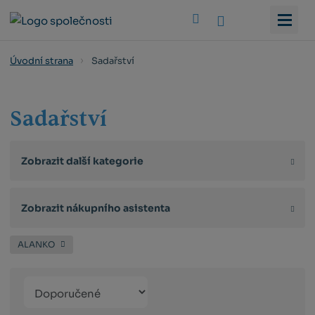
Vyhledat
Sadařství
Úvodní strana
Sadařství
Zobrazit další kategorie
Zobrazit nákupního asistenta
ALANKO
Řazení
Obrázkový
Tabulko
Řá
produktů
výpis
výpis
výp