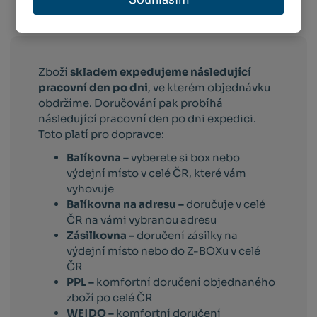
Info o přepravě:
Zboží
skladem expedujeme následující
pracovní den po dni
, ve kterém objednávku
obdržíme. Doručování pak probíhá
následující pracovní den po dni expedici.
Toto platí pro dopravce:
Balíkovna –
vyberete si box nebo
výdejní místo v celé ČR, které vám
vyhovuje
Balíkovna na adresu –
doručuje v celé
ČR na vámi vybranou adresu
Zásilkovna –
doručení zásilky na
výdejní místo nebo do Z-BOXu v celé
ČR
PPL –
komfortní doručení objednaného
zboží po celé ČR
WE|DO –
komfortní doručení