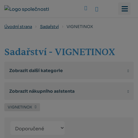
Vyhledat
VIGNETINOX
Úvodní strana
Sadařství
Sadařství - VIGNETINOX
Zobrazit další kategorie
Zobrazit nákupního asistenta
VIGNETINOX
Řazení
Obrázkový
Tabulko
Řá
produktů
výpis
výpis
výp