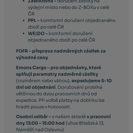
Zásilkovna –
doručení zásilky na
výdejní místo nebo do Z-BOXu v celé
ČR
PPL –
komfortní doručení objednaného
zboží po celé ČR
WE|DO –
komfortní doručení
objednaného zboží po celé ČR
FOFR – přeprava nadměrných zásilek za
výhodné ceny
Emons Cargo –
pro objednávky, které
splňují parametry nadměrné zásilky
(rozměrem nebo váhou),
expedujeme 5–10
dní od objednání
. Doručování probíhá
většinou do dvou pracovních dnů od
expedice. Při volbě platby na dobírku lze
hradit pouze v hotovosti.
Osobní odběr –
v našem skladě
v pracovní
dny 13:00 – 15:00 hod
(ulice Bítešská 13,
Náměšť nad Oslavou)