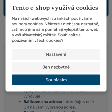
Tento e-shop využívá cookies
OCHRANNÉ PRACOVNÍ POMŮCKY
Na našich webových stránkách používáme
soubory cookies. Některé z nich jsou nezbytné,
zatímco jiné nám pomáhají vylepšit tento web
Info o přepravě:
a váš uživatelský zážitek. Souhlasíte s
používáním všech cookies?
Nastavení
Zboží
skladem expedujeme následující
pracovní den po dni
, ve kterém objednávku
obdržíme. Doručování pak probíhá
Jen nezbytné
následující pracovní den po dni expedici.
Toto platí pro dopravce:
Souhlasím
Balíkovna –
vyberete si box nebo
výdejní místo v celé ČR, které vám
vyhovuje
Balíkovna na adresu –
doručuje v celé
ČR na vámi vybranou adresu