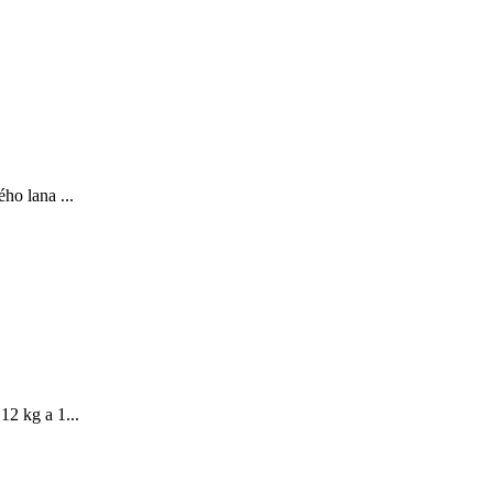
ho lana ...
12 kg a 1...