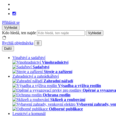
Přihlásit se
Vyhledat
Kdo hledá, ten najde
Vyhledat
Rychlá objednávka
☰
Další
Vinařství a sadařství
Vinohradnictví
Sadařství
Stroje a zařízení
Zahradnictví a zahrádkářství
Zahradní nářadí
Výsadba a výživa rostlin
Opěrné a vyvazovac
Ochrana rostlin
Sklizeň a roubování
Vybavení zahrady, ven
Odborné publikace
Lesnictví a komunál