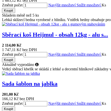
1 685,12 Kč bez DPH
Změnit počet
Navýšit množství
Snížit množství
Ks
Koupit
Skladem méně než 5 ks
Lehká sklízecí bedna vyrobené z hliníku. Vnitřek bedny obsahuje prot
Sběrací koš Heijmul - obsah 12kg - alu s...
2 114,00 Kč
1 747,11 Kč bez DPH
Změnit počet
Navýšit množství
Snížit množství
Ks
Koupit
Aktuálně vyprodáno
Velký sběrací kbelík se skládá z lehké a decentní hliníkové základny v
Sada šablon na jablka
201,00 Kč
166,12 Kč bez DPH
Změnit počet
Navýšit množství
Snížit množství
Ks
Koupit