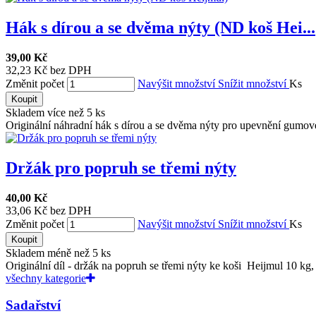
Hák s dírou a se dvěma nýty (ND koš Hei...
39,00 Kč
32,23 Kč bez DPH
Změnit počet
Navýšit množství
Snížit množství
Ks
Koupit
Skladem více než 5 ks
Originální náhradní hák s dírou a se dvěma nýty pro upevnění gumové
Držák pro popruh se třemi nýty
40,00 Kč
33,06 Kč bez DPH
Změnit počet
Navýšit množství
Snížit množství
Ks
Koupit
Skladem méně než 5 ks
Originální díl - držák na popruh se třemi nýty ke koši Heijmul 10 kg, 
všechny kategorie
Sadařství