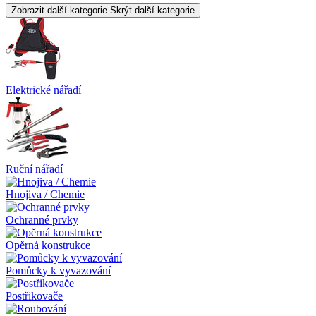
Zobrazit další kategorie
Skrýt další kategorie
Elektrické nářadí
Ruční nářadí
Hnojiva / Chemie
Ochranné prvky
Opěrná konstrukce
Pomůcky k vyvazování
Postřikovače