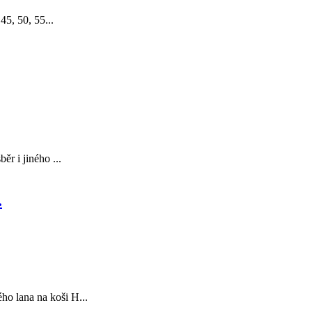
45, 50, 55...
ěr i jiného ...
.
ho lana na koši H...