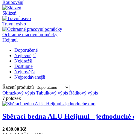
Roubování
Sklizeň
Travní osivo
Ochranné pracovní pomůcky
Heijmul
Doporučené
Nejlevnější
Nejdražší
Dostupné
Nejnovější
Nejprodávanejší
Řazení produktů
Obrázkový výpis
Tabulkový výpis
Řádkový výpis
7
položek
Sběrací bedna ALU Heijmul - jednoduché d
2 039,00 Kč