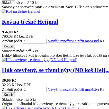
Skladem více než 10 ks
Šablony na sortování jablek dle velikosti. Sada 12 šablon s průměrem 
Koš na třešně Heijmul
956,00 Kč
790,08 Kč bez DPH
Změnit počet
Navýšit množství
Snížit množství
Ks
Koupit
Skladem méně než 5 ks
Lehký hliníkový koš je ideální pro sběr třešní. Lze jej však použít na sb
Hák otevřený, se třemi nýty (ND koš Heij..
39,00 Kč
32,23 Kč bez DPH
Změnit počet
Navýšit množství
Snížit množství
Ks
Koupit
Skladem více než 5 ks
Originální náhradní hák otevřený, se třemi nýty pro zaháknutí gumové