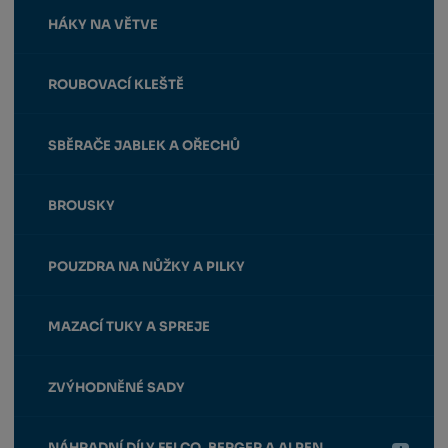
HÁKY NA VĚTVE
ROUBOVACÍ KLEŠTĚ
SBĚRAČE JABLEK A OŘECHŮ
BROUSKY
POUZDRA NA NŮŽKY A PILKY
MAZACÍ TUKY A SPREJE
ZVÝHODNĚNÉ SADY
NÁHRADNÍ DÍLY FELCO, BERGER A ALPEN