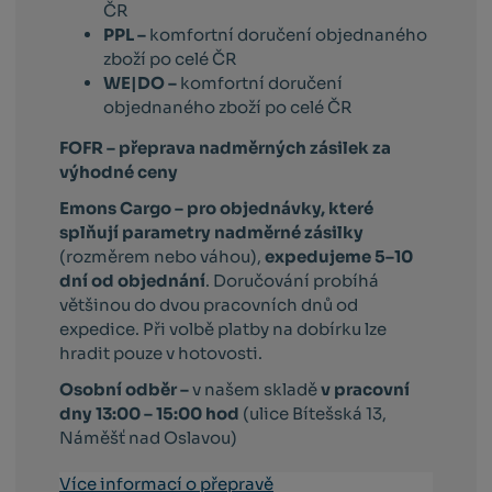
ČR
PPL –
komfortní doručení objednaného
zboží po celé ČR
WE|DO –
komfortní doručení
objednaného zboží po celé ČR
FOFR – přeprava nadměrných zásilek za
výhodné ceny
Emons Cargo –
pro objednávky, které
splňují parametry nadměrné zásilky
(rozměrem nebo váhou),
expedujeme 5–10
dní od objednání
. Doručování probíhá
většinou do dvou pracovních dnů od
expedice. Při volbě platby na dobírku lze
hradit pouze v hotovosti.
Osobní odběr –
v našem skladě
v pracovní
dny 13:00 – 15:00 hod
(ulice Bítešská 13,
Náměšť nad Oslavou)
Více informací o přepravě