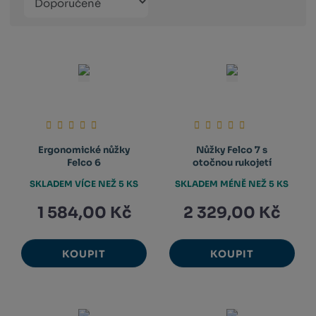
Obrázkový
Tabulko
Řá
produktů
výpis
výpis
výp
Ergonomické nůžky
Nůžky Felco 7 s
Felco 6
otočnou rukojetí
SKLADEM VÍCE NEŽ 5 KS
SKLADEM MÉNĚ NEŽ 5 KS
1 584,00 Kč
2 329,00 Kč
KOUPIT
KOUPIT