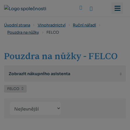
Vyhledat
Úvodní strana
Vinohradnictví
Ruční nářadí
FELCO
Pouzdra na nůžky
Pouzdra na nůžky - FELCO
Zobrazit nákupního asistenta
FELCO
Řazení
Obrázkový
Tabulko
Řá
produktů
výpis
výpis
výp