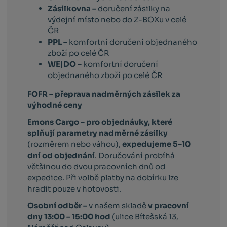
Zásilkovna –
doručení zásilky na
výdejní místo nebo do Z-BOXu v celé
ČR
PPL –
komfortní doručení objednaného
zboží po celé ČR
WE|DO –
komfortní doručení
objednaného zboží po celé ČR
FOFR – přeprava nadměrných zásilek za
výhodné ceny
Emons Cargo –
pro objednávky, které
splňují parametry nadměrné zásilky
(rozměrem nebo váhou),
expedujeme 5–10
dní od objednání
. Doručování probíhá
většinou do dvou pracovních dnů od
expedice. Při volbě platby na dobírku lze
hradit pouze v hotovosti.
Osobní odběr –
v našem skladě
v pracovní
dny 13:00 – 15:00 hod
(ulice Bítešská 13,