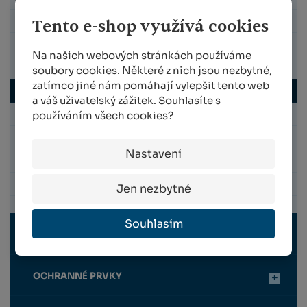
Tento e-shop využívá cookies
OBOURUČNÍ NŮŽKY NA VĚTVE
RUČNÍ PILKY
Na našich webových stránkách používáme
BROUSKY
soubory cookies. Některé z nich jsou nezbytné,
zatímco jiné nám pomáhají vylepšit tento web
POUZDRA NA NŮŽKY
a váš uživatelský zážitek. Souhlasíte s
používáním všech cookies?
MAZACÍ TUKY A SPREJE
NŮŽKY NA DRÁT
Nastavení
NŮŽKY NA KABELY
ZVÝHODNĚNÉ SADY
Jen nezbytné
Souhlasím
OPĚRNÁ KONSTRUKCE
OCHRANNÉ PRVKY