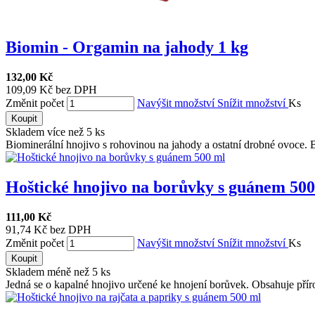
Biomin - Orgamin na jahody 1 kg
132,00 Kč
109,09 Kč bez DPH
Změnit počet
Navýšit množství
Snížit množství
Ks
Koupit
Skladem více než 5 ks
Biominerální hnojivo s rohovinou na jahody a ostatní drobné ovoce. B
Hoštické hnojivo na borůvky s guánem 500.
111,00 Kč
91,74 Kč bez DPH
Změnit počet
Navýšit množství
Snížit množství
Ks
Koupit
Skladem méně než 5 ks
Jedná se o kapalné hnojivo určené ke hnojení borůvek. Obsahuje přír