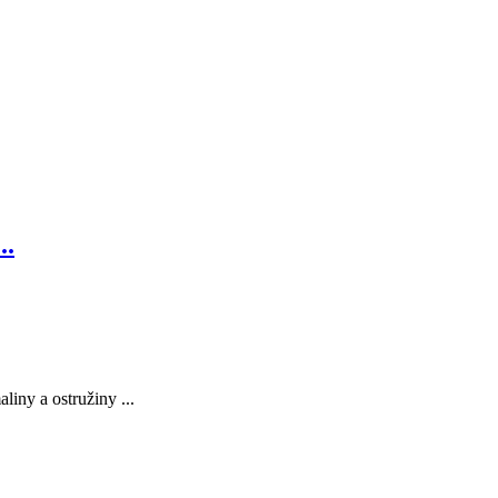
..
iny a ostružiny ...