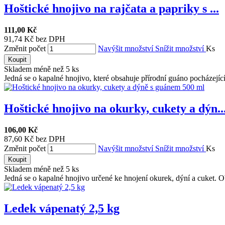
Hoštické hnojivo na rajčata a papriky s ...
111,00 Kč
91,74 Kč bez DPH
Změnit počet
Navýšit množství
Snížit množství
Ks
Koupit
Skladem méně než 5 ks
Jedná se o kapalné hnojivo, které obsahuje přírodní guáno pocházející 
Hoštické hnojivo na okurky, cukety a dýn..
106,00 Kč
87,60 Kč bez DPH
Změnit počet
Navýšit množství
Snížit množství
Ks
Koupit
Skladem méně než 5 ks
Jedná se o kapalné hnojivo určené ke hnojení okurek, dýní a cuket. O
Ledek vápenatý 2,5 kg