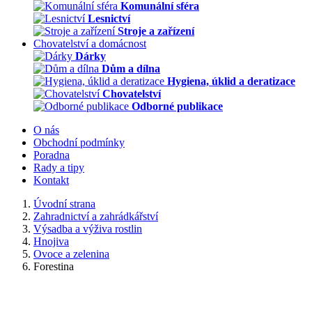
Komunální sféra
Lesnictví
Stroje a zařízení
Chovatelství a domácnost
Dárky
Dům a dílna
Hygiena, úklid a deratizace
Chovatelství
Odborné publikace
O nás
Obchodní podmínky
Poradna
Rady a tipy
Kontakt
Úvodní strana
Zahradnictví a zahrádkářství
Výsadba a výživa rostlin
Hnojiva
Ovoce a zelenina
Forestina