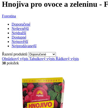
Hnojiva pro ovoce a zeleninu - 
Forestina
Doporučené
Nejlevnější
Nejdražší
Dostupné
Nejnovější
Nejprodávanejší
Řazení produktů
Obrázkový výpis
Tabulkový výpis
Řádkový výpis
38
položek