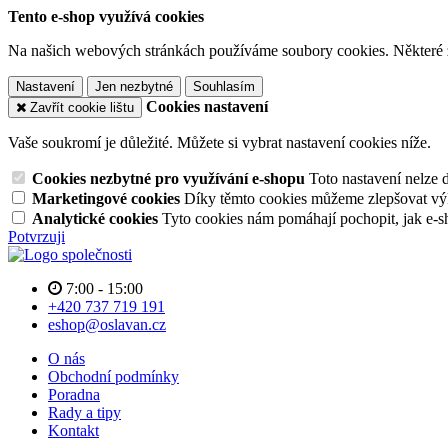
Tento e-shop využívá cookies
Na našich webových stránkách používáme soubory cookies. Některé z n
Nastavení
Jen nezbytné
Souhlasím
Cookies nastavení
Zavřít cookie lištu
Vaše soukromí je důležité. Můžete si vybrat nastavení cookies níže.
Cookies nezbytné pro využívání e-shopu
Toto nastavení nelze 
Marketingové cookies
Díky těmto cookies můžeme zlepšovat výko
Analytické cookies
Tyto cookies nám pomáhají pochopit, jak e-s
Potvrzuji
7:00 - 15:00
+420 737 719 191
eshop@oslavan.cz
O nás
Obchodní podmínky
Poradna
Rady a tipy
Kontakt