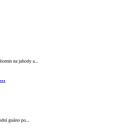
iomin na jahody a...
..
odní guáno po...