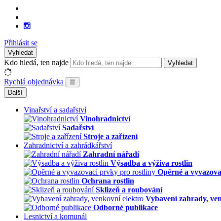
Přihlásit se
Vyhledat
Kdo hledá, ten najde
Vyhledat
Rychlá objednávka
☰
Další
Vinařství a sadařství
Vinohradnictví
Sadařství
Stroje a zařízení
Zahradnictví a zahrádkářství
Zahradní nářadí
Výsadba a výživa rostlin
Opěrné a vyvazovac
Ochrana rostlin
Sklizeň a roubování
Vybavení zahrady, ven
Odborné publikace
Lesnictví a komunál