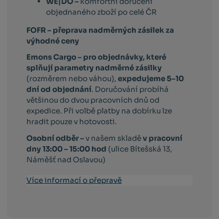
WE|DO –
komfortní doručení
objednaného zboží po celé ČR
FOFR – přeprava nadměrných zásilek za
výhodné ceny
Emons Cargo –
pro objednávky, které
splňují parametry nadměrné zásilky
(rozměrem nebo váhou),
expedujeme 5–10
dní od objednání
. Doručování probíhá
většinou do dvou pracovních dnů od
expedice. Při volbě platby na dobírku lze
hradit pouze v hotovosti.
Osobní odběr –
v našem skladě
v pracovní
dny 13:00 – 15:00 hod
(ulice Bítešská 13,
Náměšť nad Oslavou)
Více informací o přepravě