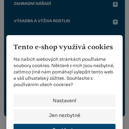
ZAHRADNÍ NÁŘADÍ
VÝSADBA A VÝŽIVA ROSTLIN
OPĚRNÉ A VYVAZOVACÍ PRVKY PRO ROSTLINY
Tento e-shop využívá cookies
OCHRANA ROSTLIN
Na našich webových stránkách používáme
soubory cookies. Některé z nich jsou nezbytné,
zatímco jiné nám pomáhají vylepšit tento web
SKLIZEŇ A ROUBOVÁNÍ
a váš uživatelský zážitek. Souhlasíte s
používáním všech cookies?
VYBAVENÍ ZAHRADY, VENKOVNÍ ELEKTRO
Nastavení
ODBORNÉ PUBLIKACE
Jen nezbytné