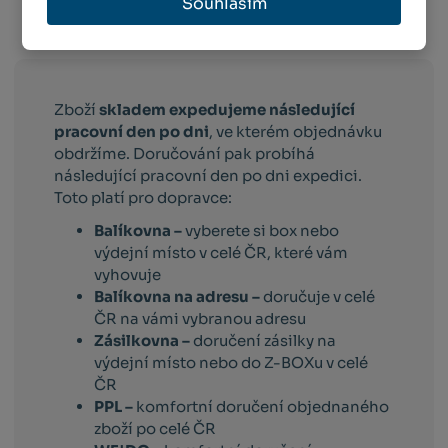
Souhlasím
Info o přepravě:
Zboží
skladem expedujeme následující
pracovní den po dni
, ve kterém objednávku
obdržíme. Doručování pak probíhá
následující pracovní den po dni expedici.
Toto platí pro dopravce:
Balíkovna –
vyberete si box nebo
výdejní místo v celé ČR, které vám
vyhovuje
Balíkovna na adresu –
doručuje v celé
ČR na vámi vybranou adresu
Zásilkovna –
doručení zásilky na
výdejní místo nebo do Z-BOXu v celé
ČR
PPL –
komfortní doručení objednaného
zboží po celé ČR