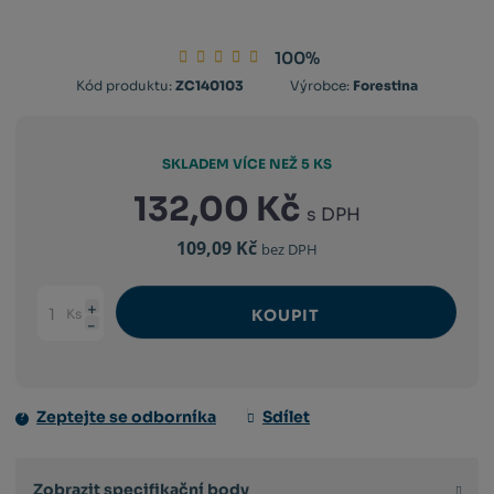
100%
Kód
Kód produktu:
ZC140103
Výrobce:
Forestina
výrobce:
8594003191046
SKLADEM VÍCE NEŽ 5 KS
132,00 Kč
s DPH
109,09 Kč
bez DPH
Ks
KOUPIT
Navýšit
Změnit
Snížit
množství
počet
množství
Zeptejte se odborníka
Sdílet
Zobrazit specifikační body