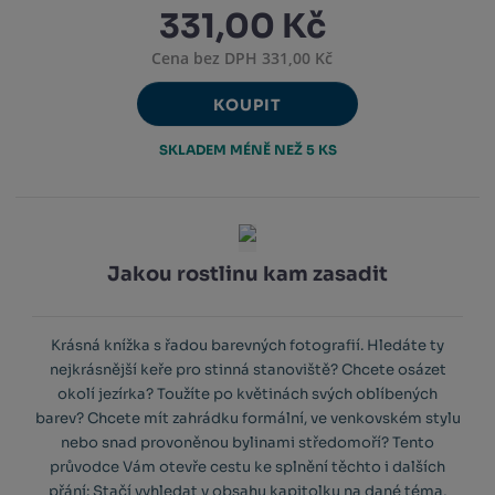
331,00 Kč
Cena bez DPH 331,00 Kč
KOUPIT
SKLADEM MÉNĚ NEŽ 5 KS
Jakou rostlinu kam zasadit
Krásná knížka s řadou barevných fotografií. Hledáte ty
nejkrásnější keře pro stinná stanoviště? Chcete osázet
okolí jezírka? Toužíte po květinách svých oblíbených
barev? Chcete mít zahrádku formální, ve venkovském stylu
nebo snad provoněnou bylinami středomoří? Tento
průvodce Vám otevře cestu ke splnění těchto i dalších
přání: Stačí vyhledat v obsahu kapitolku na dané téma,