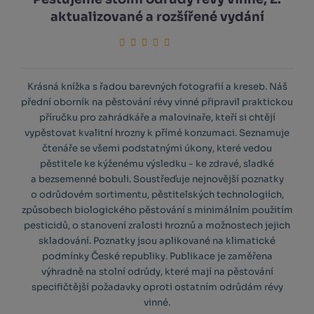
aktualizované a rozšířené vydání
Krásná knížka s řadou barevných fotografií a kreseb. Náš
přední oborník na pěstování révy vinné připravil praktickou
příručku pro zahrádkáře a malovinaře, kteří si chtějí
vypěstovat kvalitní hrozny k přímé konzumaci. Seznamuje
čtenáře se všemi podstatnými úkony, které vedou
pěstitele ke kýženému výsledku - ke zdravé, sladké
a bezsemenné bobuli. Soustřeďuje nejnovější poznatky
o odrůdovém sortimentu, pěstitelských technologiích,
způsobech biologického pěstování s minimálním použitím
pesticidů, o stanovení zralosti hroznů a možnostech jejich
skladování. Poznatky jsou aplikované na klimatické
podmínky České republiky. Publikace je zaměřena
výhradně na stolní odrůdy, které mají na pěstování
specifičtější požadavky oproti ostatním odrůdám révy
vinné.