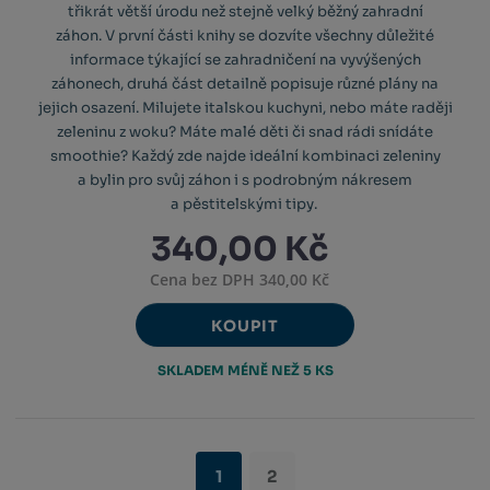
třikrát větší úrodu než stejně velký běžný zahradní
záhon. V první části knihy se dozvíte všechny důležité
informace týkající se zahradničení na vyvýšených
záhonech, druhá část detailně popisuje různé plány na
jejich osazení. Milujete italskou kuchyni, nebo máte raději
zeleninu z woku? Máte malé děti či snad rádi snídáte
smoothie? Každý zde najde ideální kombinaci zeleniny
a bylin pro svůj záhon i s podrobným nákresem
a pěstitelskými tipy.
340,00 Kč
Cena bez DPH 340,00 Kč
KOUPIT
SKLADEM MÉNĚ NEŽ 5 KS
1
2