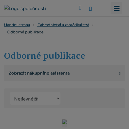
Vyhledat
Úvodní strana
Zahradnictví a zahrádkářství
Odborné publikace
Odborné publikace
Zobrazit nákupního asistenta
Řazení
Obrázkový
Tabulko
Řá
produktů
výpis
výpis
výp