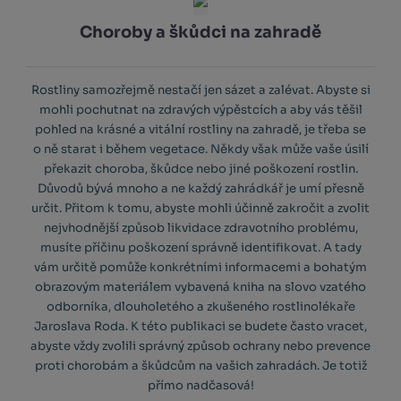
Choroby a škůdci na zahradě
Rostliny samozřejmě nestačí jen sázet a zalévat. Abyste si
mohli pochutnat na zdravých výpěstcích a aby vás těšil
pohled na krásné a vitální rostliny na zahradě, je třeba se
o ně starat i během vegetace. Někdy však může vaše úsilí
překazit choroba, škůdce nebo jiné poškození rostlin.
Důvodů bývá mnoho a ne každý zahrádkář je umí přesně
určit. Přitom k tomu, abyste mohli účinně zakročit a zvolit
nejvhodnější způsob likvidace zdravotního problému,
musíte příčinu poškození správně identifikovat. A tady
vám určitě pomůže konkrétními informacemi a bohatým
obrazovým materiálem vybavená kniha na slovo vzatého
odborníka, dlouholetého a zkušeného rostlinolékaře
Jaroslava Roda. K této publikaci se budete často vracet,
abyste vždy zvolili správný způsob ochrany nebo prevence
proti chorobám a škůdcům na vašich zahradách. Je totiž
přímo nadčasová!