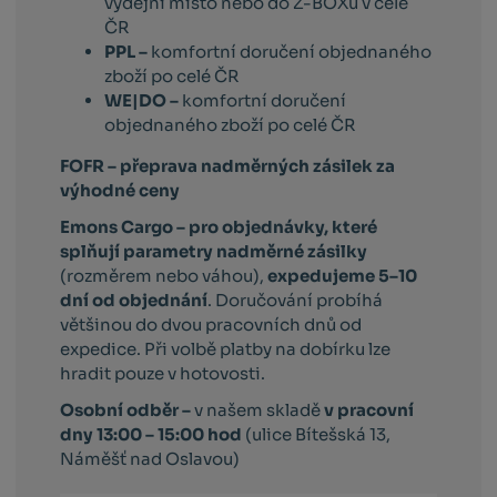
výdejní místo nebo do Z-BOXu v celé
ČR
PPL –
komfortní doručení objednaného
zboží po celé ČR
WE|DO –
komfortní doručení
objednaného zboží po celé ČR
FOFR – přeprava nadměrných zásilek za
výhodné ceny
Emons Cargo –
pro objednávky, které
splňují parametry nadměrné zásilky
(rozměrem nebo váhou),
expedujeme 5–10
dní od objednání
. Doručování probíhá
většinou do dvou pracovních dnů od
expedice. Při volbě platby na dobírku lze
hradit pouze v hotovosti.
Osobní odběr –
v našem skladě
v pracovní
dny 13:00 – 15:00 hod
(ulice Bítešská 13,
Náměšť nad Oslavou)