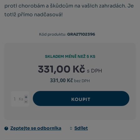
proti chorobám a škůdcům na vašich zahradách. Je
totiž přímo nadčasová!
Kód produktu:
GRA27102396
SKLADEM MÉNĚ NEŽ 5 KS
331,00 Kč
s DPH
331,00 Kč
bez DPH
Ks
KOUPIT
Navýšit
Změnit
Snížit
množství
počet
množství
Zeptejte se odborníka
Sdílet