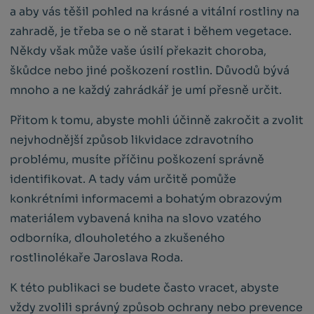
a aby vás těšil pohled na krásné a vitální rostliny na
zahradě, je třeba se o ně starat i během vegetace.
Někdy však může vaše úsilí překazit choroba,
škůdce nebo jiné poškození rostlin. Důvodů bývá
mnoho a ne každý zahrádkář je umí přesně určit.
Přitom k tomu, abyste mohli účinně zakročit a zvolit
nejvhodnější způsob likvidace zdravotního
problému, musíte příčinu poškození správně
identifikovat. A tady vám určitě pomůže
konkrétními informacemi a bohatým obrazovým
materiálem vybavená kniha na slovo vzatého
odborníka, dlouholetého a zkušeného
rostlinolékaře Jaroslava Roda.
K této publikaci se budete často vracet, abyste
vždy zvolili správný způsob ochrany nebo prevence