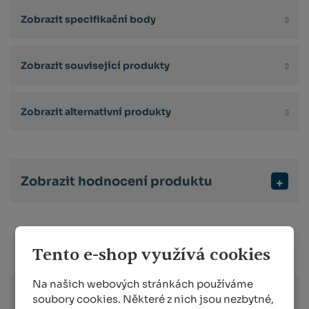
Zobrazit specifikační body
Zobrazit související produkty
Zobrazit alternativní produkty
Zobrazit hodnocení produktu
Info o přepravě:
Tento e-shop využívá cookies
Na našich webových stránkách používáme
soubory cookies. Některé z nich jsou nezbytné,
Zboží
skladem expedujeme následující