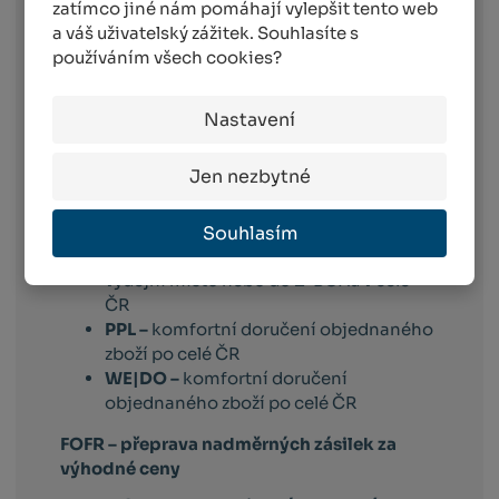
zatímco jiné nám pomáhají vylepšit tento web
pracovní den po dni
, ve kterém objednávku
a váš uživatelský zážitek. Souhlasíte s
obdržíme. Doručování pak probíhá
používáním všech cookies?
následující pracovní den po dni expedici.
Toto platí pro dopravce:
Nastavení
Balíkovna –
vyberete si box nebo
výdejní místo v celé ČR, které vám
Jen nezbytné
vyhovuje
Balíkovna na adresu –
doručuje v celé
ČR na vámi vybranou adresu
Souhlasím
Zásilkovna –
doručení zásilky na
výdejní místo nebo do Z-BOXu v celé
ČR
PPL –
komfortní doručení objednaného
zboží po celé ČR
WE|DO –
komfortní doručení
objednaného zboží po celé ČR
FOFR – přeprava nadměrných zásilek za
výhodné ceny