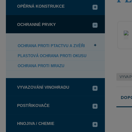
OPĚRNÁ KONSTRUKCE
OCHRANNÉ PRVKY
OCHRANA PROTI PTACTVU A ZVĚŘI
PLASTOVÁ OCHRANA PROTI OKUSU
OCHRANA PROTI MRAZU
VYVA 
VYVAZOVÁNÍ VINOHRADU
DOP
POSTŘIKOVAČE
Řazení
produkt
HNOJIVA / CHEMIE