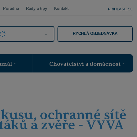
Poradna
Rady a tipy
Kontakt
PŘIHLÁSIT SE
RYCHLÁ OBJEDNÁVKA
unál
Chovatelství a domácnost
okusu, ochranné sítě
ptáků a zvěře - VYVA