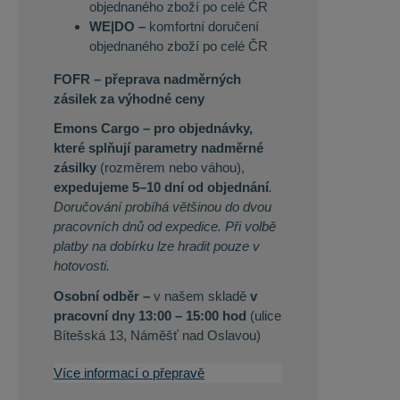
objednaného zboží po celé ČR
WE|DO –
komfortní doručení
objednaného zboží po celé ČR
FOFR – přeprava nadměrných
zásilek za výhodné ceny
Emons Cargo –
pro objednávky,
které splňují parametry nadměrné
zásilky
(rozměrem nebo váhou),
expedujeme 5–10 dní od objednání
.
Doručování probíhá většinou do dvou
pracovních dnů od expedice. Při volbě
platby na dobírku lze hradit pouze v
hotovosti.
Osobní odběr –
v našem skladě
v
pracovní dny 13:00 – 15:00 hod
(ulice
Bítešská 13, Náměšť nad Oslavou)
Více informací o přepravě