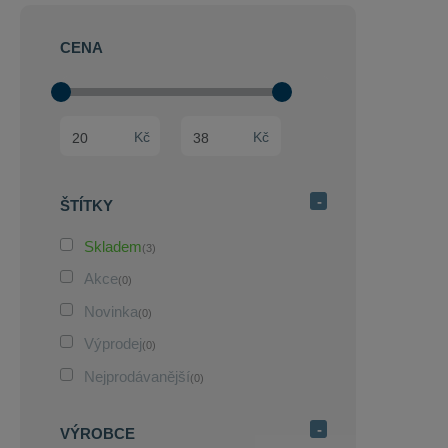
CENA
Min. hodnota
Max. hodnota
Kč
Kč
ŠTÍTKY
Skladem
(3)
Akce
(0)
Novinka
(0)
Výprodej
(0)
Nejprodávanější
(0)
VÝROBCE