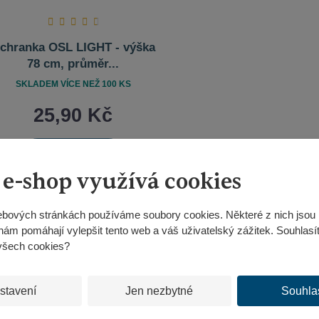
chranka OSL LIGHT - výška
78 cm, průměr...
SKLADEM VÍCE NEŽ 100 KS
25,90 Kč
KOUPIT
Ks
Navýšit
Změnit
Snížit
 e-shop využívá cookies
množství
počet
množství
bových stránkách používáme soubory cookies. Některé z nich jsou 
nám pomáhají vylepšit tento web a váš uživatelský zážitek. Souhlasí
všech cookies?
stavení
Jen nezbytné
Souhla