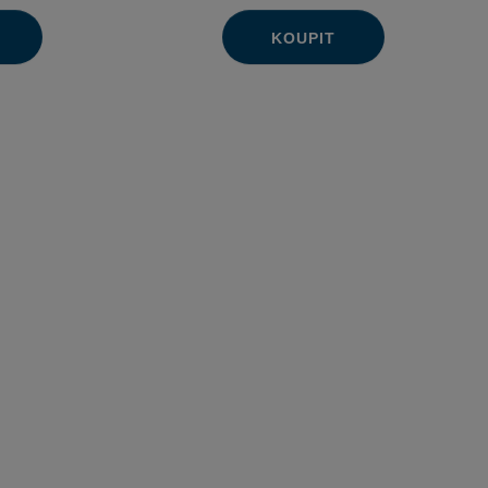
KOUPIT
Ks
Navýšit
Změnit
Snížit
množství
počet
množství