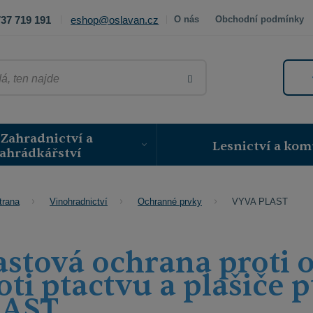
37 719 191
eshop@oslavan.cz
O nás
Obchodní podmínky
VYHLEDAT
Zahradnictví a
Lesnictví a kom
ahrádkářství
VYVA PLAST
trana
Vinohradnictví
Ochranné prvky
astová ochrana proti 
oti ptactvu a plašiče 
LAST