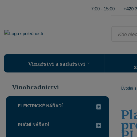
7:00 - 15:00
+420 7
Kdo
hledá,
ten
najde
Vinařství a sadařství
z
Vinohradnictví
Úvodní s
ELEKTRICKÉ NÁŘADÍ
Pl
pr
RUČNÍ NÁŘADÍ
P