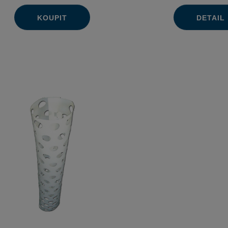
KOUPIT
DETAIL
Ks
Navýšit
Změnit
Snížit
množství
počet
množství