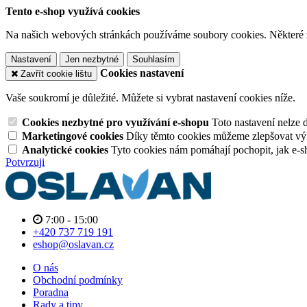
Tento e-shop využívá cookies
Na našich webových stránkách používáme soubory cookies. Některé z n
Nastavení
Jen nezbytné
Souhlasím
Cookies nastavení
Zavřít cookie lištu
Vaše soukromí je důležité. Můžete si vybrat nastavení cookies níže.
Cookies nezbytné pro využívání e-shopu
Toto nastavení nelze 
Marketingové cookies
Díky těmto cookies můžeme zlepšovat výko
Analytické cookies
Tyto cookies nám pomáhají pochopit, jak e-s
Potvrzuji
7:00 - 15:00
+420 737 719 191
eshop@oslavan.cz
O nás
Obchodní podmínky
Poradna
Rady a tipy