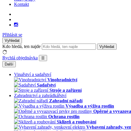
Kontakt
Přihlásit se
Vyhledat
Kdo hledá, ten najde
Vyhledat
Rychlá objednávka
☰
Další
Vinařství a sadařství
Vinohradnictví
Sadařství
Stroje a zařízení
Zahradnictví a zahrádkářství
Zahradní nářadí
Výsadba a výživa rostlin
Opěrné a vyvazovac
Ochrana rostlin
Sklizeň a roubování
Vybavení zahrady, ven