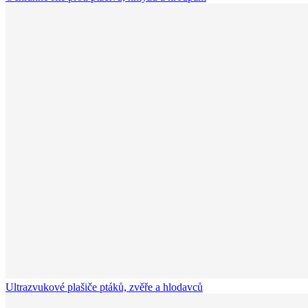
Ultrazvukové plašiče ptáků, zvěře a hlodavců