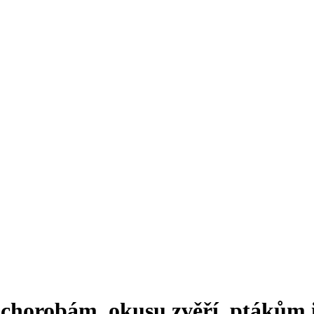
, chorobám, okusu zvěří, ptákům