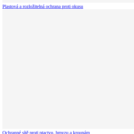
Plastová a rozložitelná ochrana proti okusu
Ochranné sítě proti ptactvu, hmyzu a kroupám