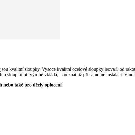
ou kvalitní sloupky. Vysoce kvalitní ocelové sloupky leova® od rakou
hto sloupků při výrobě vkládá, jsou znát již při samotné instalaci.
Vinoh
 nebo také pro účely oplocení.