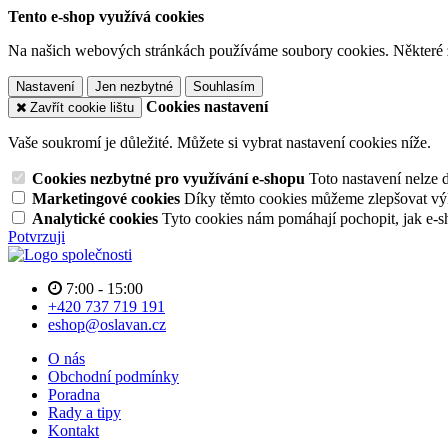
Tento e-shop využívá cookies
Na našich webových stránkách používáme soubory cookies. Některé z n
Nastavení
Jen nezbytné
Souhlasím
Cookies nastavení
Zavřít cookie lištu
Vaše soukromí je důležité. Můžete si vybrat nastavení cookies níže.
Cookies nezbytné pro využívání e-shopu
Toto nastavení nelze 
Marketingové cookies
Díky těmto cookies můžeme zlepšovat výko
Analytické cookies
Tyto cookies nám pomáhají pochopit, jak e-s
Potvrzuji
7:00 - 15:00
+420 737 719 191
eshop@oslavan.cz
O nás
Obchodní podmínky
Poradna
Rady a tipy
Kontakt