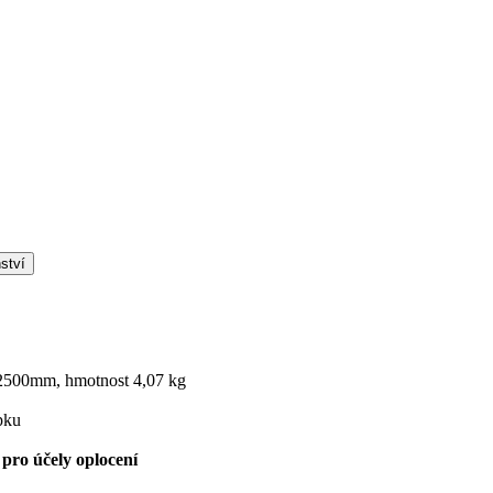
ství
 2500mm, hmotnost 4,07 kg
pku
é
pro účely oplocení