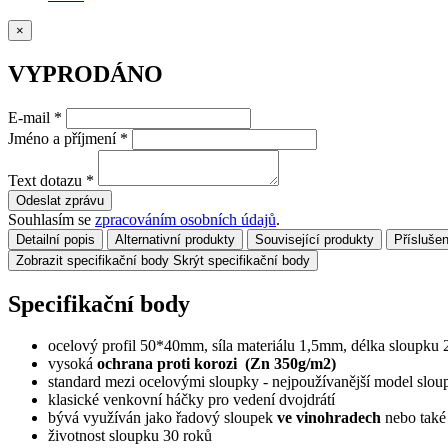
×
VYPRODÁNO
E-mail
*
Jméno a příjmení
*
Text dotazu
*
Odeslat zprávu
Souhlasím se
zpracováním osobních údajů
.
Detailní popis
Alternativní produkty
Související produkty
Příslušen
Zobrazit specifikační body
Skrýt specifikační body
Specifikační body
ocelový profil 50*40mm, síla materiálu 1,5mm, délka sloupku
vysoká
ochrana proti korozi (Zn 350g/m2)
standard mezi ocelovými sloupky - nejpoužívanější model slou
klasické venkovní háčky pro vedení dvojdrátí
bývá využíván jako řadový sloupek
ve vinohradech
nebo tak
životnost sloupku 30 roků