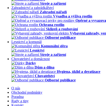
Stroje a zařízení
Zahradnictví a zahrádkářství
Zahradní nářadí
Výsadba a výživa rostlin
Opěrné a vyvazovac
Ochrana rostlin
Sklizeň a roubování
Vybavení zahrady, ven
Odborné publikace
Lesnictví a komunál
Komunální sféra
Lesnictví
Stroje a zařízení
Chovatelství a domácnost
Dárky
Dům a dílna
Hygiena, úklid a deratizace
Chovatelství
Odborné publikace
O nás
Obchodní podmínky
Poradna
Rady a tipy
Kontakt