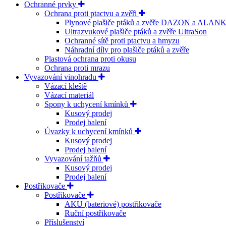
Ochranné prvky
Ochrana proti ptactvu a zvěři
Plynové plašiče ptáků a zvěře DAZON a ALAN
Ultrazvukové plašiče ptáků a zvěře UltraSon
Ochranné sítě proti ptactvu a hmyzu
Náhradní díly pro plašiče ptáků a zvěře
Plastová ochrana proti okusu
Ochrana proti mrazu
Vyvazování vinohradu
Vázací kleště
Vázací materiál
Spony k uchycení kmínků
Kusový prodej
Prodej balení
Úvazky k uchycení kmínků
Kusový prodej
Prodej balení
Vyvazování tažňů
Kusový prodej
Prodej balení
Postřikovače
Postřikovače
AKU (bateriové) postřikovače
Ruční postřikovače
Příslušenství