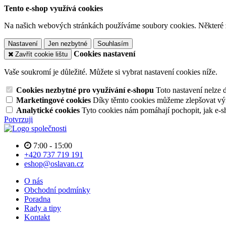
Tento e-shop využívá cookies
Na našich webových stránkách používáme soubory cookies. Některé z n
Nastavení
Jen nezbytné
Souhlasím
Cookies nastavení
Zavřít cookie lištu
Vaše soukromí je důležité. Můžete si vybrat nastavení cookies níže.
Cookies nezbytné pro využívání e-shopu
Toto nastavení nelze 
Marketingové cookies
Díky těmto cookies můžeme zlepšovat výko
Analytické cookies
Tyto cookies nám pomáhají pochopit, jak e-s
Potvrzuji
7:00 - 15:00
+420 737 719 191
eshop@oslavan.cz
O nás
Obchodní podmínky
Poradna
Rady a tipy
Kontakt