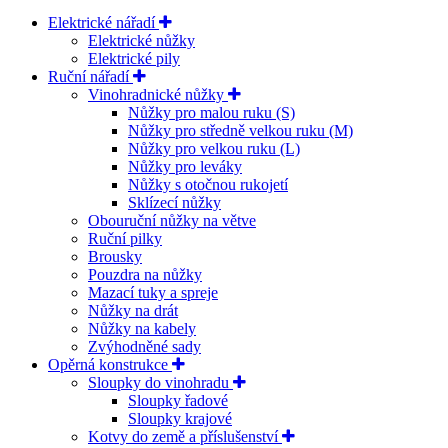
Elektrické nářadí
Elektrické nůžky
Elektrické pily
Ruční nářadí
Vinohradnické nůžky
Nůžky pro malou ruku (S)
Nůžky pro středně velkou ruku (M)
Nůžky pro velkou ruku (L)
Nůžky pro leváky
Nůžky s otočnou rukojetí
Sklízecí nůžky
Obouruční nůžky na větve
Ruční pilky
Brousky
Pouzdra na nůžky
Mazací tuky a spreje
Nůžky na drát
Nůžky na kabely
Zvýhodněné sady
Opěrná konstrukce
Sloupky do vinohradu
Sloupky řadové
Sloupky krajové
Kotvy do země a příslušenství