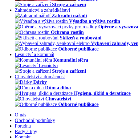
Stroje a zařízení
Zahradnictví a zahrádkářství
Zahradní nářadí
Výsadba a výživa rostlin
Opěrné a vyvazovac
Ochrana rostlin
Sklizeň a roubování
Vybavení zahrady, ven
Odborné publikace
Lesnictví a komunál
Komunální sféra
Lesnictví
Stroje a zařízení
Chovatelství a domácnost
Dárky
Dům a dílna
Hygiena, úklid a deratizace
Chovatelství
Odborné publikace
O nás
Obchodní podmínky
Poradna
Rady a tipy
Kontakt