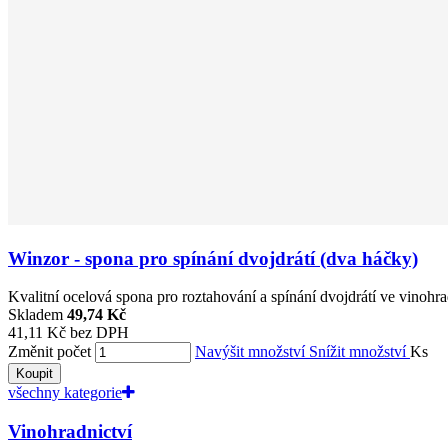
Winzor - spona pro spínání dvojdrátí (dva háčky)
Kvalitní ocelová spona pro roztahování a spínání dvojdrátí ve vinohr
Skladem
49,74 Kč
41,11 Kč bez DPH
Změnit počet
Navýšit množství
Snížit množství
Ks
Koupit
všechny kategorie
Vinohradnictví