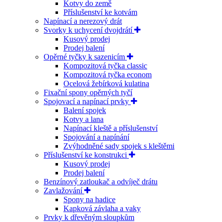
Kotvy do země
Příslušenství ke kotvám
Napínací a nerezový drát
Svorky k uchycení dvojdrátí
Kusový prodej
Prodej balení
Opěrné tyčky k sazenicím
Kompozitová tyčka classic
Kompozitová tyčka econom
Ocelová žebírková kulatina
Fixační spony opěrných tyčí
Spojovací a napínací prvky
Balení spojek
Kotvy a lana
Napínací kleště a příslušenství
Spojování a napínání
Zvýhodněné sady spojek s kleštěmi
Příslušenství ke konstrukci
Kusový prodej
Prodej balení
Benzínový zatloukač a odvíječ drátu
Zavlažování
Spony na hadice
Kapková závlaha a vaky
Prvky k dřevěným sloupkům