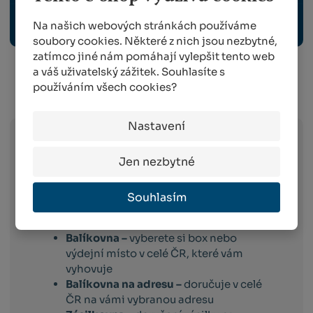
Na našich webových stránkách používáme
OCHRANNÉ PRACOVNÍ POMŮCKY
soubory cookies. Některé z nich jsou nezbytné,
zatímco jiné nám pomáhají vylepšit tento web
a váš uživatelský zážitek. Souhlasíte s
používáním všech cookies?
Info o přepravě:
Nastavení
Zboží
skladem expedujeme následující
Jen nezbytné
pracovní den po dni
, ve kterém objednávku
obdržíme. Doručování pak probíhá
Souhlasím
následující pracovní den po dni expedici.
Toto platí pro dopravce:
Balíkovna –
vyberete si box nebo
výdejní místo v celé ČR, které vám
vyhovuje
Balíkovna na adresu –
doručuje v celé
ČR na vámi vybranou adresu