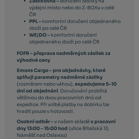
Zásilkovna –
doručení zásilky na
výdejní místo nebo do Z-BOXu v celé
ČR
PPL –
komfortní doručení objednaného
zboží po celé ČR
WE|DO –
komfortní doručení
objednaného zboží po celé ČR
FOFR – přeprava nadměrných zásilek za
výhodné ceny
Emons Cargo –
pro objednávky, které
splňují parametry nadměrné zásilky
(rozměrem nebo váhou),
expedujeme 5–10
dní od objednání
. Doručování probíhá
většinou do dvou pracovních dnů od
expedice. Při volbě platby na dobírku lze
hradit pouze v hotovosti.
Osobní odběr –
v našem skladě
v pracovní
dny 13:00 – 15:00 hod
(ulice Bítešská 13,
Náměšť nad Oslavou)