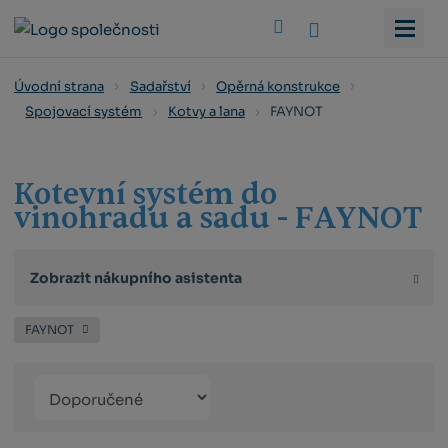
Vyhledat
Úvodní strana
Sadařství
Opěrná konstrukce
FAYNOT
Spojovací systém
Kotvy a lana
Kotevní systém do
vinohradu a sadu - FAYNOT
Zobrazit nákupního asistenta
FAYNOT
Řazení
Obrázkový
Tabulko
Řá
produktů
výpis
výpis
výp