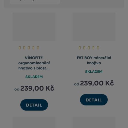
produktů
výpis
výpis
výp
VÍNOFIT®
FAT BOY minerální
organominerální
hnojivo
hnojivo s biost...
SKLADEM
SKLADEM
239,00 Kč
od
239,00 Kč
od
DETAIL
DETAIL