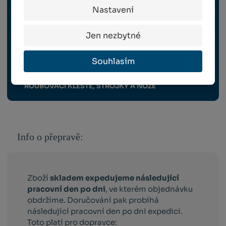
Nastavení
NÁHRADNÍ DÍLY BERGER
Jen nezbytné
OCHRANNÉ PRACOVNÍ POMŮCKY
Souhlasím
ROUBOVACÍ KLEŠTE, STROJKY A NOŽE
Info o přepravě:
Zboží
skladem expedujeme následující
pracovní den po dni
, ve kterém objednávku
obdržíme. Doručování pak probíhá
následující pracovní den po dni expedici.
Toto platí pro dopravce: