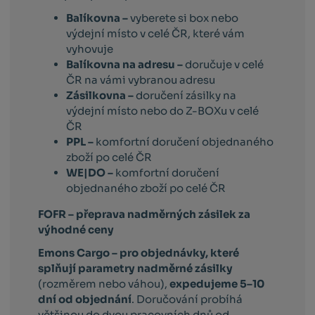
Balíkovna –
vyberete si box nebo
výdejní místo v celé ČR, které vám
vyhovuje
Balíkovna na adresu –
doručuje v celé
ČR na vámi vybranou adresu
Zásilkovna –
doručení zásilky na
výdejní místo nebo do Z-BOXu v celé
ČR
PPL –
komfortní doručení objednaného
zboží po celé ČR
WE|DO –
komfortní doručení
objednaného zboží po celé ČR
FOFR – přeprava nadměrných zásilek za
výhodné ceny
Emons Cargo –
pro objednávky, které
splňují parametry nadměrné zásilky
(rozměrem nebo váhou),
expedujeme 5–10
dní od objednání
. Doručování probíhá
většinou do dvou pracovních dnů od