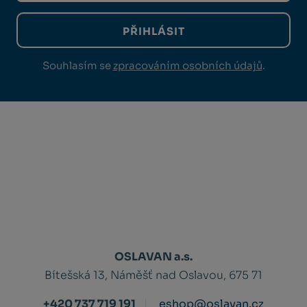
PŘIHLÁSIT
Souhlasím se
zpracováním osobních údajů
.
OSLAVAN a.s.
Bítešská 13, Náměšť nad Oslavou, 675 71
+420 737 719 191
eshop@oslavan.cz