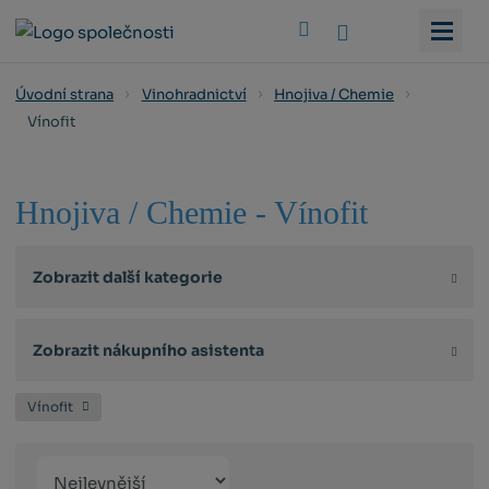
Vyhledat
Úvodní strana
Vinohradnictví
Hnojiva / Chemie
Vínofit
Hnojiva / Chemie - Vínofit
Zobrazit další kategorie
Zobrazit nákupního asistenta
Vínofit
Řazení
Obrázkový
Tabulko
Řá