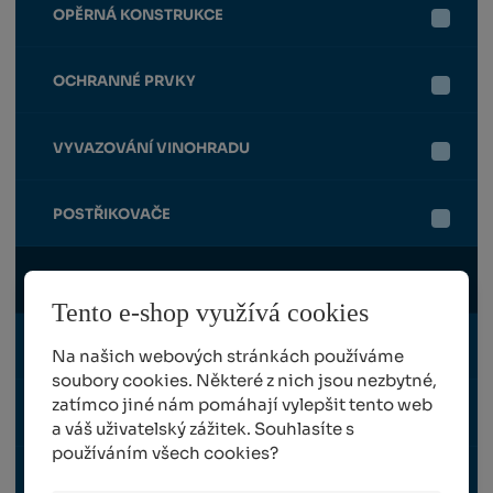
OPĚRNÁ KONSTRUKCE
OCHRANNÉ PRVKY
VYVAZOVÁNÍ VINOHRADU
POSTŘIKOVAČE
HNOJIVA / CHEMIE
Tento e-shop využívá cookies
TRAVNÍ OSIVO
Na našich webových stránkách používáme
soubory cookies. Některé z nich jsou nezbytné,
zatímco jiné nám pomáhají vylepšit tento web
SAZENICE RÉVY VINNÉ
a váš uživatelský zážitek. Souhlasíte s
používáním všech cookies?
NÁHRADNÍ DÍLY FELCO