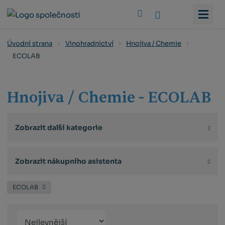
Vyhledat
Úvodní strana
Vinohradnictví
Hnojiva / Chemie
ECOLAB
Hnojiva / Chemie - ECOLAB
Zobrazit další kategorie
Zobrazit nákupního asistenta
ECOLAB
Řazení
Obrázkový
Tabulko
Řá