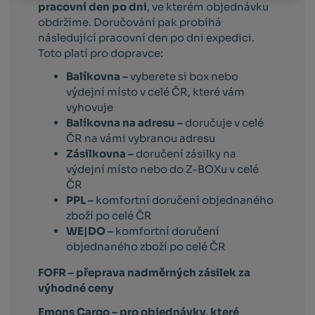
pracovní den po dni
, ve kterém objednávku
obdržíme. Doručování pak probíhá
následující pracovní den po dni expedici.
Toto platí pro dopravce:
Balíkovna –
vyberete si box nebo
výdejní místo v celé ČR, které vám
vyhovuje
Balíkovna na adresu –
doručuje v celé
ČR na vámi vybranou adresu
Zásilkovna –
doručení zásilky na
výdejní místo nebo do Z-BOXu v celé
ČR
PPL –
komfortní doručení objednaného
zboží po celé ČR
WE|DO –
komfortní doručení
objednaného zboží po celé ČR
FOFR – přeprava nadměrných zásilek za
výhodné ceny
Emons Cargo –
pro objednávky, které