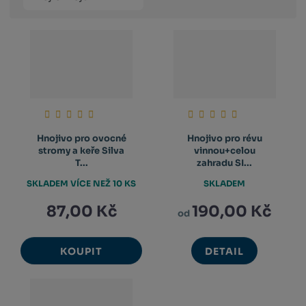
produktů
výpis
výpis
výp
Hnojivo pro ovocné
Hnojivo pro révu
stromy a keře Silva
vinnou+celou
T...
zahradu SI...
SKLADEM VÍCE NEŽ 10 KS
SKLADEM
87,00 Kč
190,00 Kč
od
KOUPIT
DETAIL