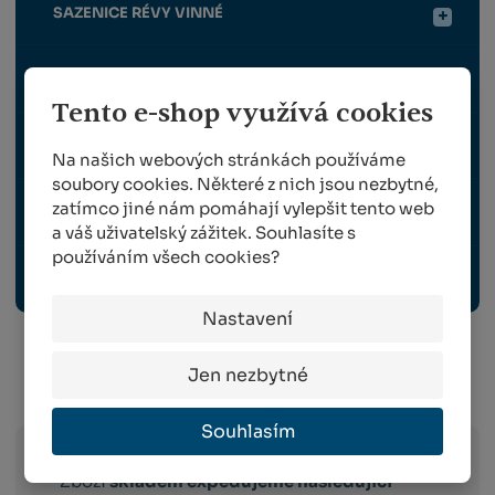
SAZENICE RÉVY VINNÉ
NÁHRADNÍ DÍLY FELCO
Tento e-shop využívá cookies
NÁHRADNÍ DÍLY BERGER
Na našich webových stránkách používáme
soubory cookies. Některé z nich jsou nezbytné,
zatímco jiné nám pomáhají vylepšit tento web
OCHRANNÉ PRACOVNÍ POMŮCKY
a váš uživatelský zážitek. Souhlasíte s
používáním všech cookies?
ROUBOVACÍ KLEŠTE, STROJKY A NOŽE
Nastavení
Jen nezbytné
Info o přepravě:
Souhlasím
Zboží
skladem expedujeme následující