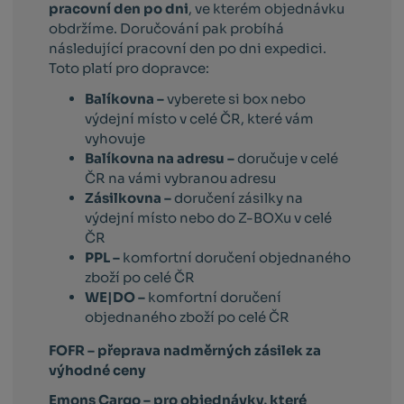
pracovní den po dni
, ve kterém objednávku
obdržíme. Doručování pak probíhá
následující pracovní den po dni expedici.
Toto platí pro dopravce:
Balíkovna –
vyberete si box nebo
výdejní místo v celé ČR, které vám
vyhovuje
Balíkovna na adresu –
doručuje v celé
ČR na vámi vybranou adresu
Zásilkovna –
doručení zásilky na
výdejní místo nebo do Z-BOXu v celé
ČR
PPL –
komfortní doručení objednaného
zboží po celé ČR
WE|DO –
komfortní doručení
objednaného zboží po celé ČR
FOFR – přeprava nadměrných zásilek za
výhodné ceny
Emons Cargo –
pro objednávky, které