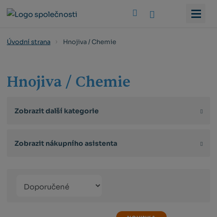
Vyhledat
Hnojiva / Chemie
Úvodní strana
Hnojiva / Chemie
Zobrazit další kategorie
Zobrazit nákupního asistenta
Řazení
Obrázkový
Tabulko
Řá
produktů
výpis
výpis
výp