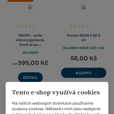
PBCHT - směs
Karate ZEON 5 SC 5
mikroorganismů,
ml
které se po...
SKLADEM MÉNĚ NEŽ 5 KS
SKLADEM
58,00 Kč
399,00 Kč
od
KOUPIT
DETAIL
Tento e-shop využívá cookies
1
...
4
5
6
...
32
Na našich webových stránkách používáme
soubory cookies. Některé z nich jsou nezbytné,