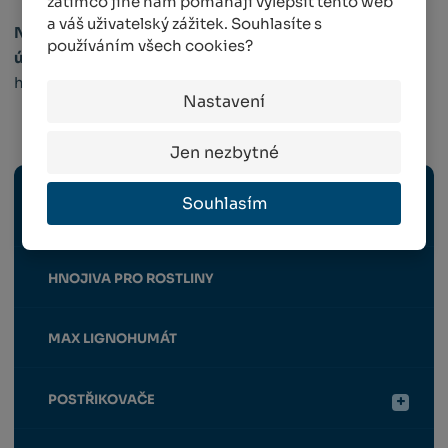
zatímco jiné nám pomáhají vylepšit tento web
a váš uživatelský zážitek. Souhlasíte s
Náš tip
! Hledáte
praktické hnojivo s dlouhotrvajícím
používáním všech cookies?
účinkem
? Přečtěte si
náš článek
o tabletovaných
hnojivech, ve kterém se dozvíte více.
Nastavení
Hnojiva / Chemie
Jen nezbytné
INSEKTICIDY, HERBICIDY, FUNGICIDY A
Souhlasím
MOLUSKOCIDY
HNOJIVA PRO ROSTLINY
MAX LIGNOHUMÁT
POSTŘIKOVAČE