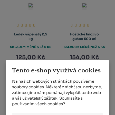
Ledek vápenatý 2,5
Hoštické hnojivo
kg
guáno 500 ml
SKLADEM MÉNĚ NEŽ 5 KS
SKLADEM MÉNĚ NEŽ 5 KS
125,00 Kč
154,00 Kč
Tento e-shop využívá cookies
KOUPIT
KOUPIT
Na našich webových stránkách používáme
soubory cookies. Některé z nich jsou nezbytné,
zatímco jiné nám pomáhají vylepšit tento web
1
2
3
4
5
a váš uživatelský zážitek. Souhlasíte s
používáním všech cookies?
Vinohradnictví