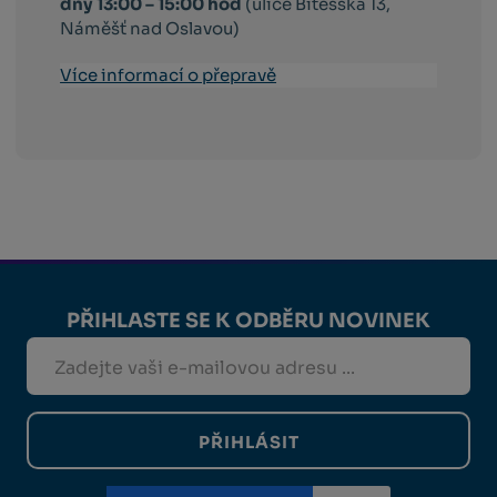
dny 13:00 – 15:00 hod
(ulice Bítešská 13,
Náměšť nad Oslavou)
Více informací o přepravě
PŘIHLASTE SE K ODBĚRU NOVINEK
PŘIHLÁSIT