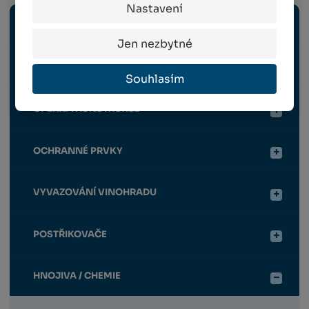
Nastavení
ELEKTRICKÉ NÁŘADÍ
Jen nezbytné
RUČNÍ NÁŘADÍ
Souhlasím
OPĚRNÁ KONSTRUKCE
OCHRANNÉ PRVKY
VYVAZOVÁNÍ VINOHRADU
POSTŘIKOVAČE
HNOJIVA / CHEMIE