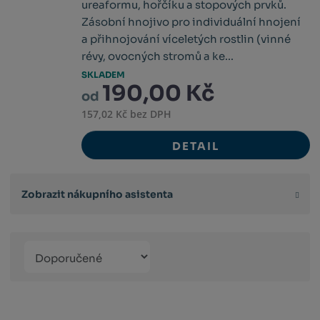
ureaformu, hořčíku a stopových prvků.
Zásobní hnojivo pro individuální hnojení
a přihnojování víceletých rostlin (vinné
révy, ovocných stromů a ke...
SKLADEM
190,00 Kč
od
157,02 Kč bez DPH
DETAIL
Zobrazit nákupního asistenta
Řazení
Obrázkový
Tabulko
Řá
produktů
výpis
výpis
výp