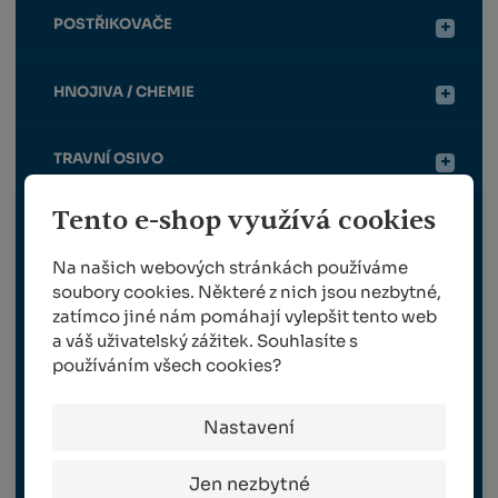
POSTŘIKOVAČE
HNOJIVA / CHEMIE
TRAVNÍ OSIVO
Tento e-shop využívá cookies
SAZENICE RÉVY VINNÉ
Na našich webových stránkách používáme
soubory cookies. Některé z nich jsou nezbytné,
NÁHRADNÍ DÍLY FELCO
zatímco jiné nám pomáhají vylepšit tento web
a váš uživatelský zážitek. Souhlasíte s
NÁHRADNÍ DÍLY BERGER
používáním všech cookies?
Nastavení
OCHRANNÉ PRACOVNÍ POMŮCKY
Jen nezbytné
ROUBOVACÍ KLEŠTE, STROJKY A NOŽE