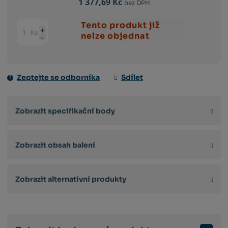
1 377,69 Kč
bez DPH
Tento produkt již
Ks
Navýšit
nelze objednat
Změnit
Snížit
množství
počet
množství
Zeptejte se odborníka
Sdílet
Zobrazit specifikační body
Zobrazit obsah balení
Zobrazit alternativní produkty