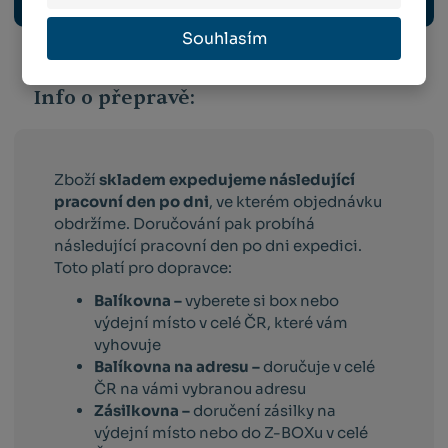
Souhlasím
Info o přepravě:
Zboží
skladem expedujeme následující
pracovní den po dni
, ve kterém objednávku
obdržíme. Doručování pak probíhá
následující pracovní den po dni expedici.
Toto platí pro dopravce:
Balíkovna –
vyberete si box nebo
výdejní místo v celé ČR, které vám
vyhovuje
Balíkovna na adresu –
doručuje v celé
ČR na vámi vybranou adresu
Zásilkovna –
doručení zásilky na
výdejní místo nebo do Z-BOXu v celé