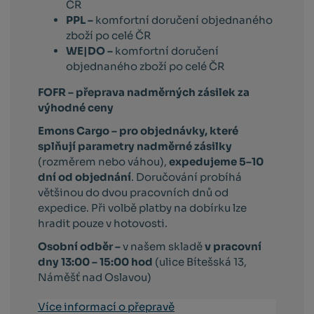
ČR
PPL –
komfortní doručení objednaného
zboží po celé ČR
WE|DO –
komfortní doručení
objednaného zboží po celé ČR
FOFR – přeprava nadměrných zásilek za
výhodné ceny
Emons Cargo –
pro objednávky, které
splňují parametry nadměrné zásilky
(rozměrem nebo váhou),
expedujeme 5–10
dní od objednání
. Doručování probíhá
většinou do dvou pracovních dnů od
expedice. Při volbě platby na dobírku lze
hradit pouze v hotovosti.
Osobní odběr –
v našem skladě
v pracovní
dny 13:00 – 15:00 hod
(ulice Bítešská 13,
Náměšť nad Oslavou)
Více informací o přepravě