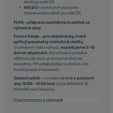
zboží po celé ČR
WE|DO –
komfortní doručení
objednaného zboží po celé ČR
FOFR – přeprava nadměrných zásilek za
výhodné ceny
Emons Cargo –
pro objednávky, které
splňují parametry nadměrné zásilky
(rozměrem nebo váhou),
expedujeme 5–10
dní od objednání
. Doručování probíhá
většinou do dvou pracovních dnů od
expedice. Při volbě platby na dobírku lze
hradit pouze v hotovosti.
Osobní odběr –
v našem skladě
v pracovní
dny 13:00 – 15:00 hod
(ulice Bítešská 13,
Náměšť nad Oslavou)
Více informací o přepravě