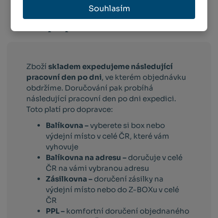
Souhlasím
Info o přepravě:
Zboží
skladem expedujeme následující
pracovní den po dni
, ve kterém objednávku
obdržíme. Doručování pak probíhá
následující pracovní den po dni expedici.
Toto platí pro dopravce:
Balíkovna –
vyberete si box nebo
výdejní místo v celé ČR, které vám
vyhovuje
Balíkovna na adresu –
doručuje v celé
ČR na vámi vybranou adresu
Zásilkovna –
doručení zásilky na
výdejní místo nebo do Z-BOXu v celé
ČR
PPL –
komfortní doručení objednaného