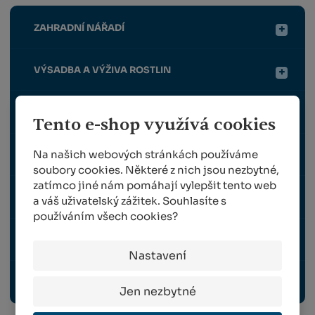
ZAHRADNÍ NÁŘADÍ
VÝSADBA A VÝŽIVA ROSTLIN
OPĚRNÉ A VYVAZOVACÍ PRVKY PRO ROSTLINY
Tento e-shop využívá cookies
Na našich webových stránkách používáme
OCHRANA ROSTLIN
soubory cookies. Některé z nich jsou nezbytné,
zatímco jiné nám pomáhají vylepšit tento web
SKLIZEŇ A ROUBOVÁNÍ
a váš uživatelský zážitek. Souhlasíte s
používáním všech cookies?
VYBAVENÍ ZAHRADY, VENKOVNÍ ELEKTRO
Nastavení
ODBORNÉ PUBLIKACE
Jen nezbytné