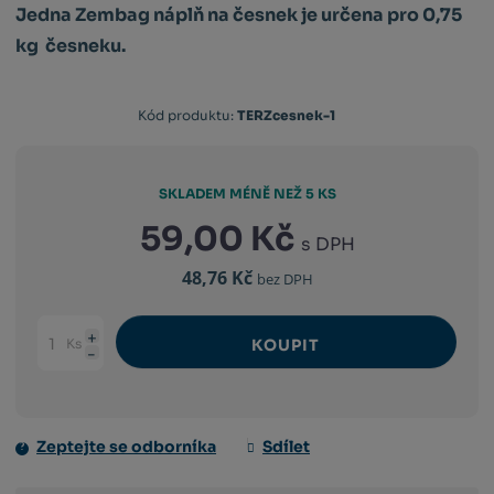
Jedna Zembag náplň na česnek je určena pro 0,75
kg česneku.
Kód
Kód produktu:
TERZcesnek-1
výrobce:
0796554850016
SKLADEM MÉNĚ NEŽ 5 KS
59,00 Kč
s DPH
48,76 Kč
bez DPH
Ks
KOUPIT
Navýšit
Změnit
Snížit
množství
počet
množství
Zeptejte se odborníka
Sdílet