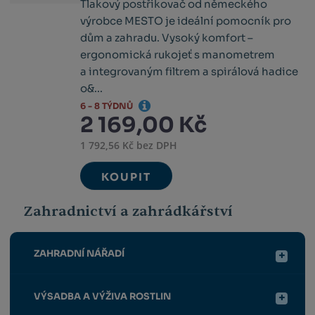
Tlakový postřikovač od německého
výrobce MESTO je ideální pomocník pro
dům a zahradu. Vysoký komfort –
ergonomická rukojeť s manometrem
a integrovaným filtrem a spirálová hadice
o&...
6 - 8 TÝDNŮ
2 169,00 Kč
1 792,56 Kč bez DPH
KOUPIT
Zahradnictví a zahrádkářství
ZAHRADNÍ NÁŘADÍ
VÝSADBA A VÝŽIVA ROSTLIN