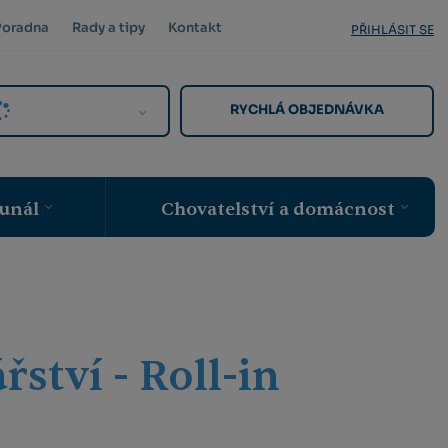
Poradna
Rady a tipy
Kontakt
PŘIHLÁSIT SE
RYCHLÁ OBJEDNÁVKA
unál
Chovatelství a domácnost
ství - Roll-in