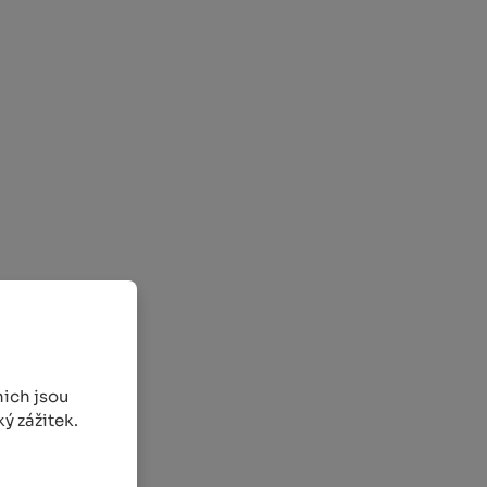
ich jsou
ý zážitek.