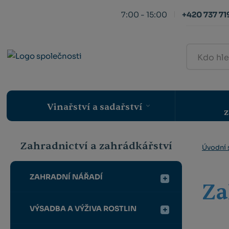
7:00 - 15:00
+420 737 719
Kdo
hledá,
ten
najde
Vinařství a sadařství
z
Zahradnictví a zahrádkářství
Úvodní 
ZAHRADNÍ NÁŘADÍ
Za
VÝSADBA A VÝŽIVA ROSTLIN