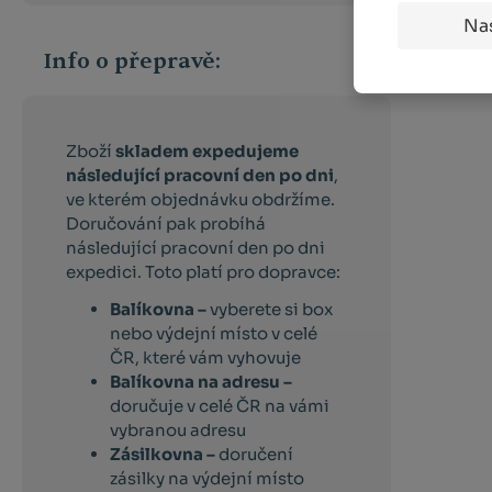
Na
Info o přepravě:
Zboží
skladem expedujeme
následující pracovní den po dni
,
ve kterém objednávku obdržíme.
Doručování pak probíhá
následující pracovní den po dni
expedici. Toto platí pro dopravce:
Balíkovna –
vyberete si box
nebo výdejní místo v celé
ČR, které vám vyhovuje
Balíkovna na adresu –
doručuje v celé ČR na vámi
vybranou adresu
Zásilkovna –
doručení
zásilky na výdejní místo