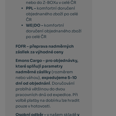
nebo do Z-BOXu v celé ČR
PPL –
komfortní doručení
objednaného zboží po celé
ČR
WE|DO –
komfortní
doručení objednaného zboží
po celé ČR
FOFR – přeprava nadměrných
zásilek za výhodné ceny
Emons Cargo –
pro objednávky,
které splňují parametry
nadměrné zásilky
(rozměrem
nebo váhou),
expedujeme 5–10
dní od objednání
. Doručování
probíhá většinou do dvou
pracovních dnů od expedice. Při
volbě platby na dobírku lze hradit
pouze v hotovosti.
Osobní odběr –
v našem skladě
v