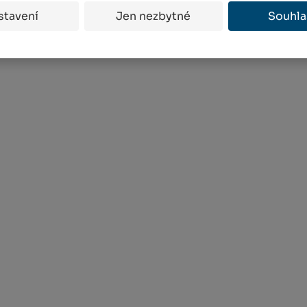
stavení
Jen nezbytné
Souhla