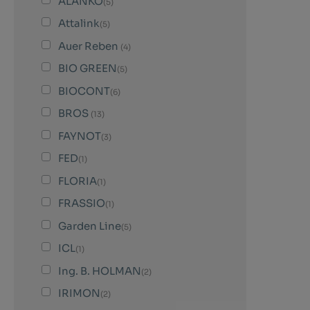
ALANKO
(5)
Attalink
(5)
Auer Reben
(4)
BIO GREEN
(5)
BIOCONT
(6)
BROS
(13)
FAYNOT
(3)
FED
(1)
FLORIA
(1)
FRASSIO
(1)
Garden Line
(5)
ICL
(1)
Ing. B. HOLMAN
(2)
IRIMON
(2)