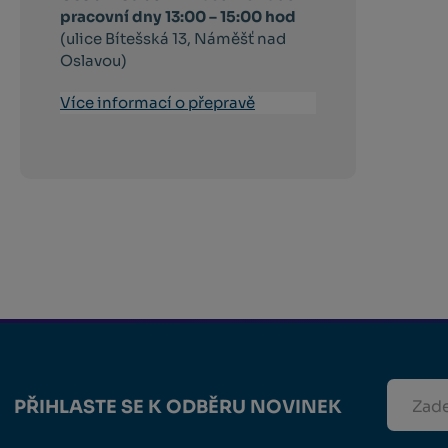
pracovní dny 13:00 – 15:00 hod
(ulice Bítešská 13, Náměšť nad
Oslavou)
Více informací o přepravě
PŘIHLASTE SE K ODBĚRU NOVINEK