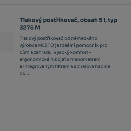
Tlakový postřikovač, obsah 5 l, typ
3275 M
Tlakový postřikovač od německého
výrobce MESTO je ideální pomocník pro
dům a zahradu. Vysoký komfort –
ergonomická rukojeť s manometrem
a integrovaným filtrem a spirálová hadice
o&...