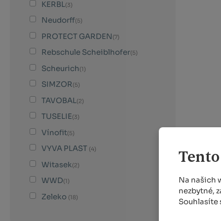
KERBL
(3)
Neudorff
(5)
PROTECT GARDEN
(7)
Rebschule Scheiblhofer
(5)
Scheurich
(1)
SIMZOR
(5)
TAVOBAL
(2)
TUSELIE
(3)
Vínofit
(5)
VYVA PLAST
(4)
Tento
Witasek
(2)
Na našich 
WWD
(1)
nezbytné, z
Zeleko
(18)
Souhlasíte