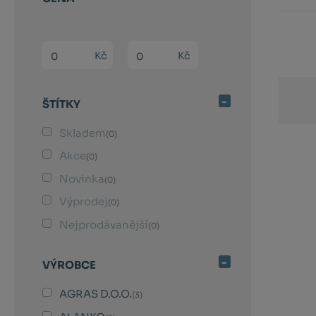
Min. hodnota
Max. hodnota
Kč
Kč
ŠTÍTKY
Skladem
(0)
Akce
(0)
Novinka
(0)
Výprodej
(0)
Nejprodávanější
(0)
VÝROBCE
AGRAS D.O.O.
(3)