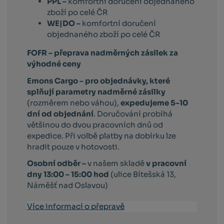
PPL –
komfortní doručení objednaného
zboží po celé ČR
WE|DO –
komfortní doručení
objednaného zboží po celé ČR
FOFR – přeprava nadměrných zásilek za
výhodné ceny
Emons Cargo –
pro objednávky, které
splňují parametry nadměrné zásilky
(rozměrem nebo váhou),
expedujeme 5–10
dní od objednání
. Doručování probíhá
většinou do dvou pracovních dnů od
expedice. Při volbě platby na dobírku lze
hradit pouze v hotovosti.
Osobní odběr –
v našem skladě
v pracovní
dny 13:00 – 15:00 hod
(ulice Bítešská 13,
Náměšť nad Oslavou)
Více informací o přepravě