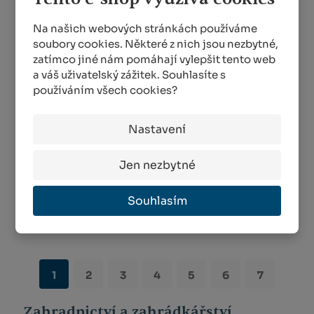
Na našich webových stránkách používáme
soubory cookies. Některé z nich jsou nezbytné,
zatímco jiné nám pomáhají vylepšit tento web
a váš uživatelský zážitek. Souhlasíte s
používáním všech cookies?
Tlakový
Tlakový
postřikovač BUGSI,
postřikovač, obsah
obsah 1,5 l, ...
1,5 l, typ 31...
Nastavení
SKLADEM MÉNĚ NEŽ 5 KS
SKLADEM MÉNĚ NEŽ 5 KS
Jen nezbytné
417,00 Kč
1 028,00 Kč
Souhlasím
KOUPIT
KOUPIT
1
2
3
4
5
6
7
Zahradnictví a zahrádkářství