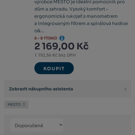
výrobce MESTO je ideální pomocník pro
dům a zahradu. Vysoký komfort –
ergonomická rukojeť s manometrem
a integrovaným filtrem a spirálová hadice
o&...
6 - 8 TÝDNŮ
2 169,00 Kč
1 792,56 Kč bez DPH
KOUPIT
Zobrazit nákupního asistenta
MESTO
Řazení
Obrázkový
Tabulko
Řá
produktů
výpis
výpis
výp