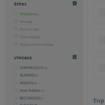
ŠTÍTKY
Skladem
(1)
Akce
(0)
Novinka
(0)
Výprodej
(0)
Nejprodávanější
(0)
VÝROBCE
AGRAS D.O.O.
(3)
ALANKO
(5)
Attalink
(5)
Auer Reben
(4)
BIO GREEN
Top
(5)