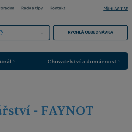
Poradna
Rady a tipy
Kontakt
PŘIHLÁSIT SE
RYCHLÁ OBJEDNÁVKA
unál
Chovatelství a domácnost
ářství - FAYNOT