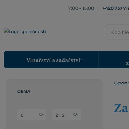
7:00 - 15:00
+420 737 719
Kdo
hledá,
ten
najde
Vinařství a sadařství
z
Úvodní 
CENA
Za
Min. hodnota
Max. hodnota
Kč
Kč