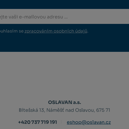
uhlasím se
zpracováním osobních údajů
.
OSLAVAN a.s.
Bítešská 13, Náměšť nad Oslavou, 675 71
+420 737 719 191
eshop@oslavan.cz