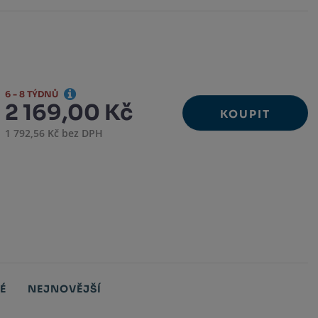
6 - 8 TÝDNŮ
2 169,00 Kč
KOUPIT
1 792,56 Kč bez DPH
É
NEJNOVĚJŠÍ
Obrázkový
Tabul
Ř