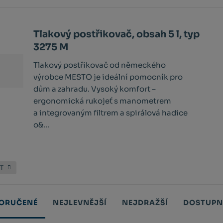
Tlakový postřikovač, obsah 5 l, typ
3275 M
Tlakový postřikovač od německého
výrobce MESTO je ideální pomocník pro
dům a zahradu. Vysoký komfort –
ergonomická rukojeť s manometrem
a integrovaným filtrem a spirálová hadice
o&...
OT
ORUČENÉ
NEJLEVNĚJŠÍ
NEJDRAŽŠÍ
DOSTUPN