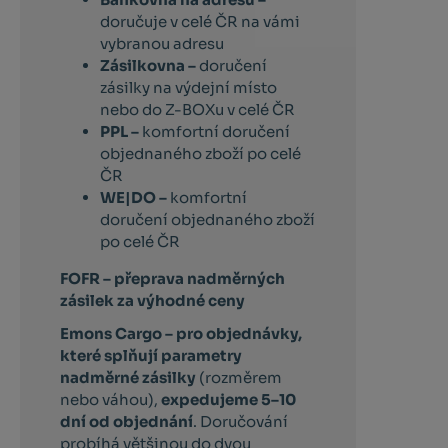
doručuje v celé ČR na vámi
vybranou adresu
Zásilkovna –
doručení
zásilky na výdejní místo
nebo do Z-BOXu v celé ČR
PPL –
komfortní doručení
objednaného zboží po celé
ČR
WE|DO –
komfortní
doručení objednaného zboží
po celé ČR
FOFR – přeprava nadměrných
zásilek za výhodné ceny
Emons Cargo –
pro objednávky,
které splňují parametry
nadměrné zásilky
(rozměrem
nebo váhou),
expedujeme 5–10
dní od objednání
. Doručování
probíhá většinou do dvou