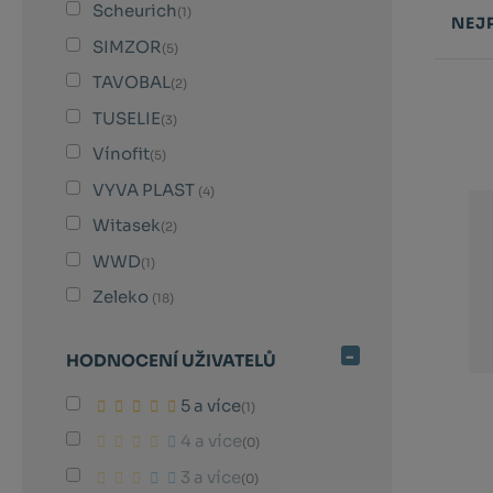
Scheurich
(1)
NEJ
SIMZOR
(5)
Řazení
TAVOBAL
(2)
produk
TUSELIE
(3)
Vínofit
(5)
VYVA PLAST
(4)
Witasek
(2)
WWD
(1)
Zeleko
(18)
HODNOCENÍ UŽIVATELŮ
5 a více
(1)
4 a více
(0)
3 a více
(0)