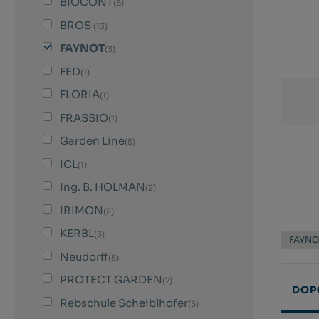
BIOCONT
(6)
BROS
(13)
FAYNOT
(3)
FED
(1)
FLORIA
(1)
FRASSIO
(1)
Garden Line
(5)
ICL
(1)
Ing. B. HOLMAN
(2)
IRIMON
(2)
KERBL
(3)
FAYN
Neudorff
(5)
PROTECT GARDEN
(7)
DOP
Rebschule Scheiblhofer
(5)