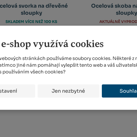
celová svorka na dřevěné
Ocelová skoba n
sloupky
sloupk
AKTUÁLNĚ VYPRO
SKLADEM VÍCE NEŽ 100 KS
6,82 Kč
8,45 
 e-shop využívá cookies
KOUPIT
KOUPIT
Ks
Ks
Navýšit
N
Změnit
Změ
webových stránkách používáme soubory cookies. Některé z n
Snížit
Sn
množství
m
počet
poč
atímco jiné nám pomáhají vylepšit tento web a váš uživatelsk
množství
m
 s používáním všech cookies?
stavení
Jen nezbytné
Souhla