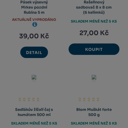
Pásek výsevný
Rašelinový
Mrkev pozdní
sadbovač 8 x 8 cm
Rubína 5 m
(6 kelímků)
AKTUÁLNĚ VYPRODÁNO
SKLADEM MÉNĚ NEŽ 5 KS
27,00 Kč
39,00 Kč
KOUPIT
DETAIL
Sedlákův žížalí čaj s
Biom Muškát forte
humátem 500 ml
500 g
SKLADEM MÉNĚ NEŽ 5 KS
SKLADEM MÉNĚ NEŽ 5 KS