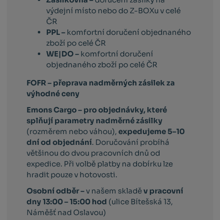
výdejní místo nebo do Z-BOXu v celé
ČR
PPL –
komfortní doručení objednaného
zboží po celé ČR
WE|DO –
komfortní doručení
objednaného zboží po celé ČR
FOFR – přeprava nadměrných zásilek za
výhodné ceny
Emons Cargo –
pro objednávky, které
splňují parametry nadměrné zásilky
(rozměrem nebo váhou),
expedujeme 5–10
dní od objednání
. Doručování probíhá
většinou do dvou pracovních dnů od
expedice. Při volbě platby na dobírku lze
hradit pouze v hotovosti.
Osobní odběr –
v našem skladě
v pracovní
dny 13:00 – 15:00 hod
(ulice Bítešská 13,
Náměšť nad Oslavou)