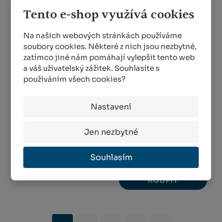
Tento e-shop využívá cookies
Na našich webových stránkách používáme
soubory cookies. Některé z nich jsou nezbytné,
zatímco jiné nám pomáhají vylepšit tento web
a váš uživatelský zážitek. Souhlasíte s
používáním všech cookies?
Hořčice bílá 400 g
Travní směs
Nastavení
Sedlákovo luční
SKLADEM VÍCE NEŽ 10 KS
kvítí 50 g
Jen nezbytné
45,00 Kč
SKLADEM VÍCE NEŽ 10 KS
135,00 Kč
Souhlasím
KOUPIT
KOUPIT