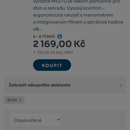
výrobce MESTO je ideální pomocník pro
dům a zahradu. Vysoký komfort –
ergonomická rukojeť s manometrem
a integrovaným filtrem a spirálová hadice
o&...
6 - 8 TÝDNŮ
2 169,00 Kč
1 792,56 Kč bez DPH
KOUPIT
Zobrazit nákupního asistenta
BIOM
Řazení
Obrázkový
Tabulko
Řá
produktů
výpis
výpis
výp