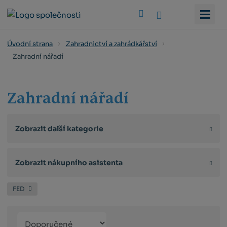
Vyhledat
Úvodní strana
Zahradnictví a zahrádkářství
Zahradní nářadí
Zahradní nářadí
Zobrazit další kategorie
Zobrazit nákupního asistenta
FED
Řazení
Obrázkový
Tabulko
Řá