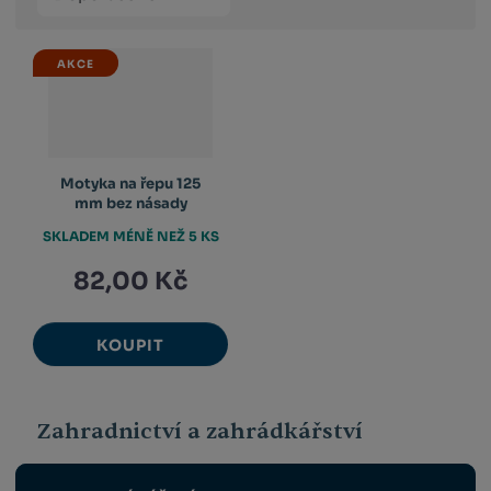
produktů
výpis
výpis
výp
AKCE
Motyka na řepu 125
mm bez násady
SKLADEM MÉNĚ NEŽ 5 KS
82,00 Kč
KOUPIT
Zahradnictví a zahrádkářství