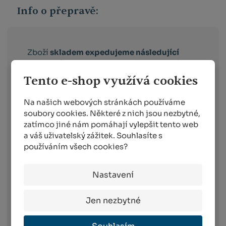
Info o přepravě:
Zboží
skladem expedujeme následující
pracovní den po dni
, ve kterém objednávku
obdržíme. Doručování pak probíhá
Tento e-shop využívá cookies
následující pracovní den po dni expedici.
Toto platí pro dopravce:
Na našich webových stránkách používáme
soubory cookies. Některé z nich jsou nezbytné,
Balíkovna –
vyberete si box nebo
zatímco jiné nám pomáhají vylepšit tento web
výdejní místo v celé ČR, které vám
a váš uživatelský zážitek. Souhlasíte s
vyhovuje
používáním všech cookies?
Balíkovna na adresu –
doručuje v celé
ČR na vámi vybranou adresu
Zásilkovna –
doručení zásilky na
Nastavení
výdejní místo nebo do Z-BOXu v celé
ČR
Jen nezbytné
PPL –
komfortní doručení objednaného
zboží po celé ČR
WE|DO –
komfortní doručení