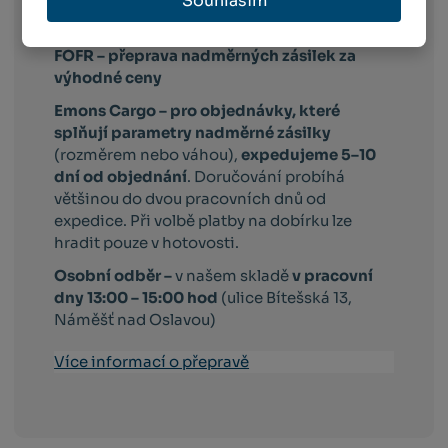
Souhlasím
objednaného zboží po celé ČR
FOFR – přeprava nadměrných zásilek za
výhodné ceny
Emons Cargo –
pro objednávky, které
splňují parametry nadměrné zásilky
(rozměrem nebo váhou),
expedujeme 5–10
dní od objednání
. Doručování probíhá
většinou do dvou pracovních dnů od
expedice. Při volbě platby na dobírku lze
hradit pouze v hotovosti.
Osobní odběr –
v našem skladě
v pracovní
dny 13:00 – 15:00 hod
(ulice Bítešská 13,
Náměšť nad Oslavou)
Více informací o přepravě