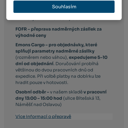
zboží po celé ČR
Souhlasím
WE|DO –
komfortní doručení
objednaného zboží po celé ČR
FOFR – přeprava nadměrných zásilek za
výhodné ceny
Emons Cargo –
pro objednávky, které
splňují parametry nadměrné zásilky
(rozměrem nebo váhou),
expedujeme 5–10
dní od objednání
. Doručování probíhá
většinou do dvou pracovních dnů od
expedice. Při volbě platby na dobírku lze
hradit pouze v hotovosti.
Osobní odběr –
v našem skladě
v pracovní
dny 13:00 – 15:00 hod
(ulice Bítešská 13,
Náměšť nad Oslavou)
Více informací o přepravě