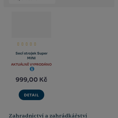
produktů
výpis
výpis
výp
Secí strojek Super
MINI
AKTUÁLNĚ VYPRODÁNO
999,00 Kč
DETAIL
Zahradnictví a zahrádkářství