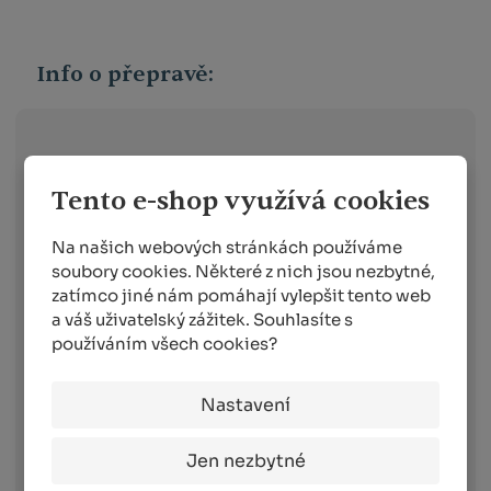
Info o přepravě:
Zboží
skladem expedujeme následující
pracovní den po dni
, ve kterém objednávku
Tento e-shop využívá cookies
obdržíme. Doručování pak probíhá
následující pracovní den po dni expedici.
Na našich webových stránkách používáme
Toto platí pro dopravce:
soubory cookies. Některé z nich jsou nezbytné,
zatímco jiné nám pomáhají vylepšit tento web
Balíkovna –
vyberete si box nebo
a váš uživatelský zážitek. Souhlasíte s
výdejní místo v celé ČR, které vám
používáním všech cookies?
vyhovuje
Balíkovna na adresu –
doručuje v celé
ČR na vámi vybranou adresu
Nastavení
Zásilkovna –
doručení zásilky na
výdejní místo nebo do Z-BOXu v celé
Jen nezbytné
ČR
PPL –
komfortní doručení objednaného