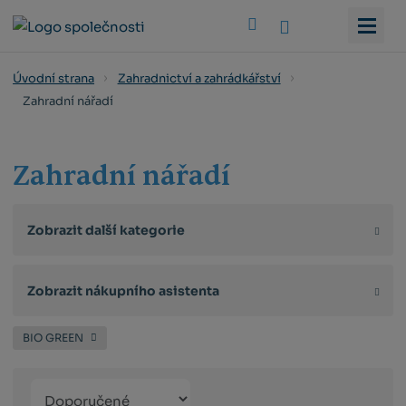
Vyhledat
Úvodní strana
Zahradnictví a zahrádkářství
Zahradní nářadí
Zahradní nářadí
Zobrazit další kategorie
Zobrazit nákupního asistenta
BIO GREEN
Řazení
Obrázkový
Tabulko
Řá