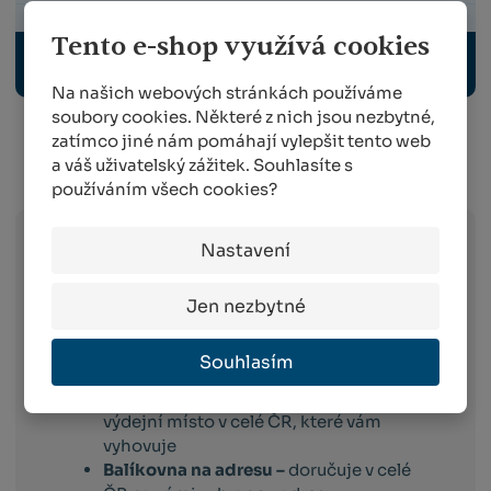
Tento e-shop využívá cookies
ODBORNÉ PUBLIKACE
Na našich webových stránkách používáme
soubory cookies. Některé z nich jsou nezbytné,
zatímco jiné nám pomáhají vylepšit tento web
a váš uživatelský zážitek. Souhlasíte s
Info o přepravě:
používáním všech cookies?
Nastavení
Zboží
skladem expedujeme následující
pracovní den po dni
, ve kterém objednávku
Jen nezbytné
obdržíme. Doručování pak probíhá
následující pracovní den po dni expedici.
Souhlasím
Toto platí pro dopravce:
Balíkovna –
vyberete si box nebo
výdejní místo v celé ČR, které vám
vyhovuje
Balíkovna na adresu –
doručuje v celé