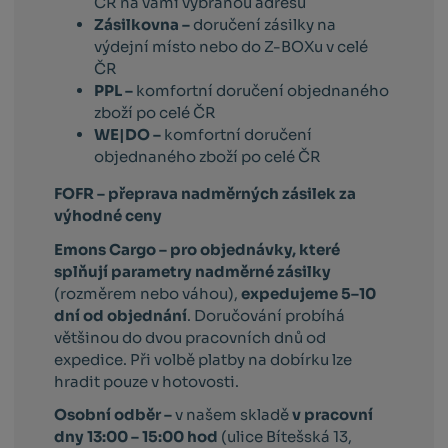
ČR na vámi vybranou adresu
Zásilkovna –
doručení zásilky na
výdejní místo nebo do Z-BOXu v celé
ČR
PPL –
komfortní doručení objednaného
zboží po celé ČR
WE|DO –
komfortní doručení
objednaného zboží po celé ČR
FOFR – přeprava nadměrných zásilek za
výhodné ceny
Emons Cargo –
pro objednávky, které
splňují parametry nadměrné zásilky
(rozměrem nebo váhou),
expedujeme 5–10
dní od objednání
. Doručování probíhá
většinou do dvou pracovních dnů od
expedice. Při volbě platby na dobírku lze
hradit pouze v hotovosti.
Osobní odběr –
v našem skladě
v pracovní
dny 13:00 – 15:00 hod
(ulice Bítešská 13,