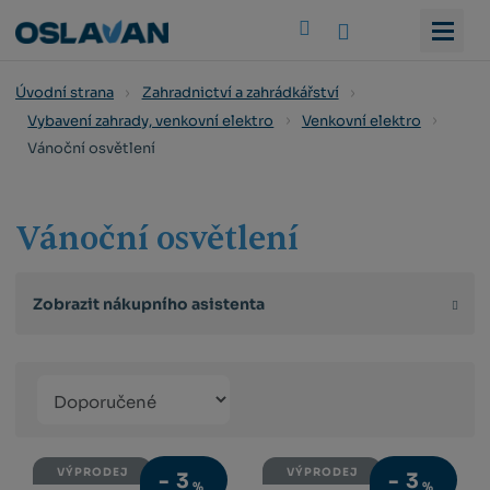
Vyhledat
Úvodní strana
Zahradnictví a zahrádkářství
Vybavení zahrady, venkovní elektro
Venkovní elektro
Vánoční osvětlení
Vánoční osvětlení
Zobrazit nákupního asistenta
Řazení
Obrázkový
Tabulko
Řá
produktů
výpis
výpis
výp
VÝPRODEJ
VÝPRODEJ
-
3
-
3
%
%