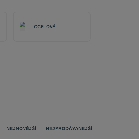
OCELOVÉ
Obrázkový
NEJNOVĚJŠÍ
NEJPRODÁVANEJŠÍ
Tabulk
Ř
výpis
výpis
vý