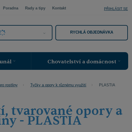
Poradna
Rady a tipy
Kontakt
PŘIHLÁSIT SE
RYCHLÁ OBJEDNÁVKA
unál
Chovatelství a domácnost
PLASTIA
o rostliny
Tyčky a opory k různému využití
í, tvarované opory a
iny - PLASTIA