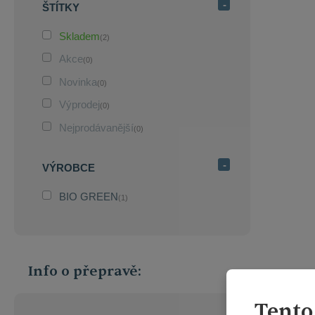
ŠTÍTKY
Skladem
(2)
Akce
(0)
Novinka
(0)
Výprodej
(0)
Nejprodávanější
(0)
VÝROBCE
BIO GREEN
(1)
Info o přepravě:
Tento