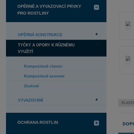
OPĚRNÉ A VYVAZOVACÍ PRVKY
PRO ROSTLINY
OPĚRNÁ KONSTRUKCE
TYČKY A OPORY K RŮZNÉMU
VYUŽITÍ
Kompozitové classic
Kompozitové econom
Ocelové
VYVAZOVÁNÍ
PLAST
OCHRANA ROSTLIN
DOP