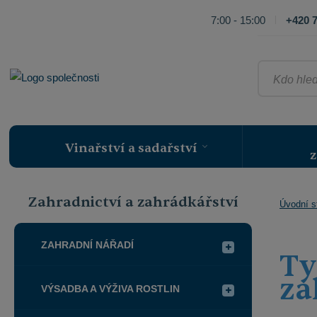
7:00 - 15:00
+420 7
Kdo
hledá,
ten
najde
Vinařství a sadařství
z
Zahradnictví a zahrádkářství
Úvodní s
ZAHRADNÍ NÁŘADÍ
Ty
za
VÝSADBA A VÝŽIVA ROSTLIN