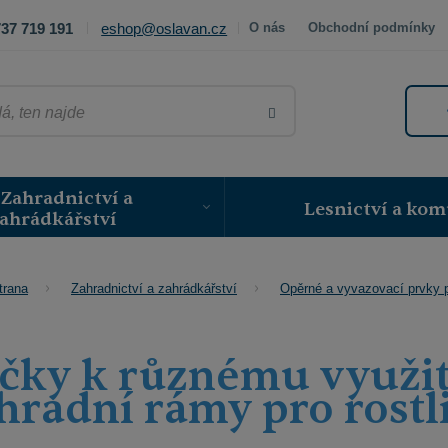
37 719 191
eshop@oslavan.cz
O nás
Obchodní podmínky
VYHLEDAT
Zahradnictví a
Lesnictví a kom
ahrádkářství
trana
Zahradnictví a zahrádkářství
Opěrné a vyvazovací prvky pr
čky k různému využit
hradní rámy pro rostl