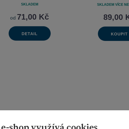
SKLADEM
SKLADEM VÍCE NE
71,00 Kč
89,00 
od
DETAIL
KOUPIT
Ks
Na
Změn
Sn
mn
poče
mn
 e-shop využívá cookies