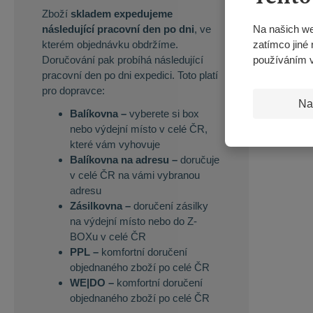
Zboží
skladem expedujeme
Na našich we
následující pracovní den po dni
, ve
zatímco jiné 
kterém objednávku obdržíme.
používáním 
Doručování pak probíhá následující
pracovní den po dni expedici. Toto platí
pro dopravce:
Na
Balíkovna –
vyberete si box
nebo výdejní místo v celé ČR,
které vám vyhovuje
Balíkovna na adresu –
doručuje
v celé ČR na vámi vybranou
adresu
Zásilkovna –
doručení zásilky
na výdejní místo nebo do Z-
BOXu v celé ČR
PPL –
komfortní doručení
objednaného zboží po celé ČR
WE|DO –
komfortní doručení
objednaného zboží po celé ČR