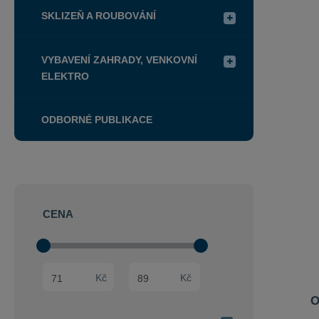
Řazení
SKLIZEŇ A ROUBOVÁNÍ
produkt
VYBAVENÍ ZAHRADY, VENKOVNÍ
ELEKTRO
ODBORNÉ PUBLIKACE
CENA
Min. hodnota
Max. hodnota
Kč
Kč
O