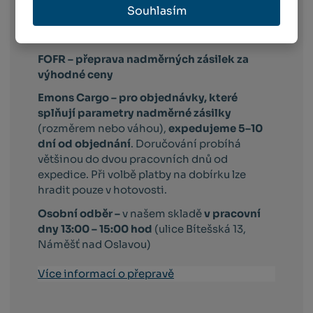
zboží po celé ČR
Souhlasím
WE|DO –
komfortní doručení
objednaného zboží po celé ČR
FOFR – přeprava nadměrných zásilek za
výhodné ceny
Emons Cargo –
pro objednávky, které
splňují parametry nadměrné zásilky
(rozměrem nebo váhou),
expedujeme 5–10
dní od objednání
. Doručování probíhá
většinou do dvou pracovních dnů od
expedice. Při volbě platby na dobírku lze
hradit pouze v hotovosti.
Osobní odběr –
v našem skladě
v pracovní
dny 13:00 – 15:00 hod
(ulice Bítešská 13,
Náměšť nad Oslavou)
Více informací o přepravě