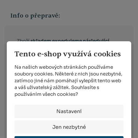
Info o přepravě:
Zboží
skladem expedujeme následující
pracovní den po dni
, ve kterém objednávku
Tento e-shop využívá cookies
obdržíme. Doručování pak probíhá
následující pracovní den po dni expedici.
Na našich webových stránkách používáme
Toto platí pro dopravce:
soubory cookies. Některé z nich jsou nezbytné,
Balíkovna –
vyberete si box nebo
zatímco jiné nám pomáhají vylepšit tento web
výdejní místo v celé ČR, které vám
a váš uživatelský zážitek. Souhlasíte s
vyhovuje
používáním všech cookies?
Balíkovna na adresu –
doručuje v celé
ČR na vámi vybranou adresu
Nastavení
Zásilkovna –
doručení zásilky na
výdejní místo nebo do Z-BOXu v celé
ČR
Jen nezbytné
PPL –
komfortní doručení objednaného