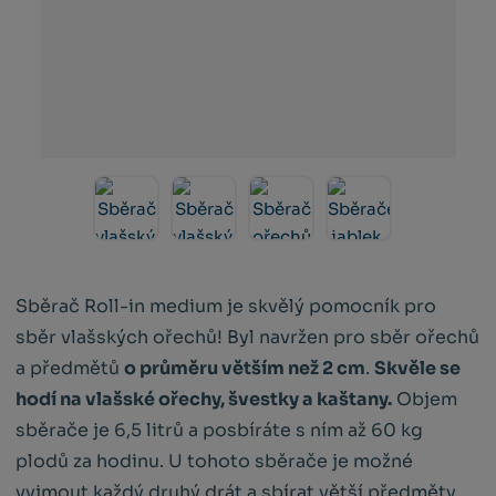
Sběrač Roll-in medium je skvělý pomocník pro
sběr vlašských ořechů! Byl navržen pro sběr ořechů
a předmětů
o průměru větším než 2 cm
.
Skvěle se
hodí na vlašské ořechy, švestky a kaštany.
Objem
sběrače je 6,5 litrů a posbíráte s ním až 60 kg
plodů za hodinu. U tohoto sběrače je možné
vyjmout každý druhý drát a sbírat větší předměty,