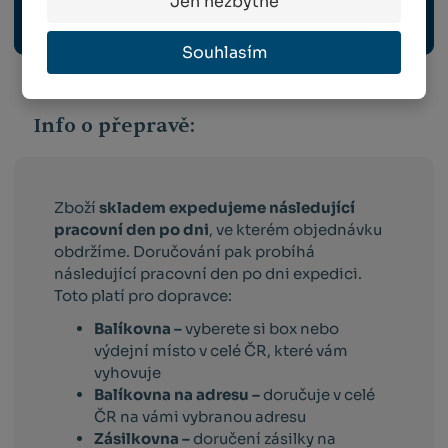
Jen nezbytné
ODBORNÉ PUBLIKACE
Souhlasím
Info o přepravě:
Zboží
skladem expedujeme následující
pracovní den po dni
, ve kterém objednávku
obdržíme. Doručování pak probíhá
následující pracovní den po dni expedici.
Toto platí pro dopravce:
Balíkovna –
vyberete si box nebo
výdejní místo v celé ČR, které vám
vyhovuje
Balíkovna na adresu –
doručuje v celé
ČR na vámi vybranou adresu
Zásilkovna –
doručení zásilky na