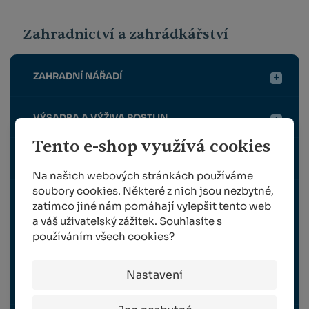
Zahradnictví a zahrádkářství
ZAHRADNÍ NÁŘADÍ
VÝSADBA A VÝŽIVA ROSTLIN
Tento e-shop využívá cookies
OPĚRNÉ A VYVAZOVACÍ PRVKY PRO ROSTLINY
Na našich webových stránkách používáme
soubory cookies. Některé z nich jsou nezbytné,
OCHRANA ROSTLIN
zatímco jiné nám pomáhají vylepšit tento web
a váš uživatelský zážitek. Souhlasíte s
používáním všech cookies?
SKLIZEŇ A ROUBOVÁNÍ
Nastavení
VYBAVENÍ ZAHRADY, VENKOVNÍ ELEKTRO