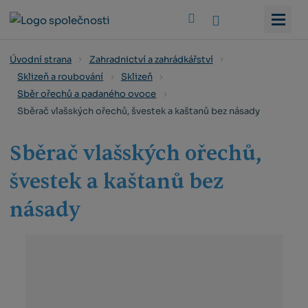
Vyhledat
Úvodní strana
Zahradnictví a zahrádkářství
Sklizeň a roubování
Sklizeň
Sběr ořechů a padaného ovoce
Sběrač vlašských ořechů, švestek a kaštanů bez násady
Sběrač vlašských ořechů,
švestek a kaštanů bez
násady