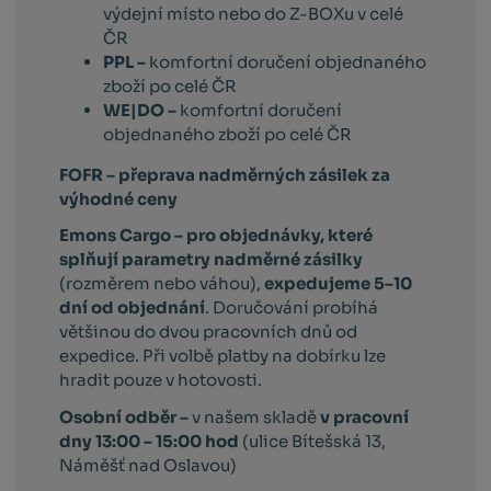
výdejní místo nebo do Z-BOXu v celé
ČR
PPL –
komfortní doručení objednaného
zboží po celé ČR
WE|DO –
komfortní doručení
objednaného zboží po celé ČR
FOFR – přeprava nadměrných zásilek za
výhodné ceny
Emons Cargo –
pro objednávky, které
splňují parametry nadměrné zásilky
(rozměrem nebo váhou),
expedujeme 5–10
dní od objednání
. Doručování probíhá
většinou do dvou pracovních dnů od
expedice. Při volbě platby na dobírku lze
hradit pouze v hotovosti.
Osobní odběr –
v našem skladě
v pracovní
dny 13:00 – 15:00 hod
(ulice Bítešská 13,
Náměšť nad Oslavou)