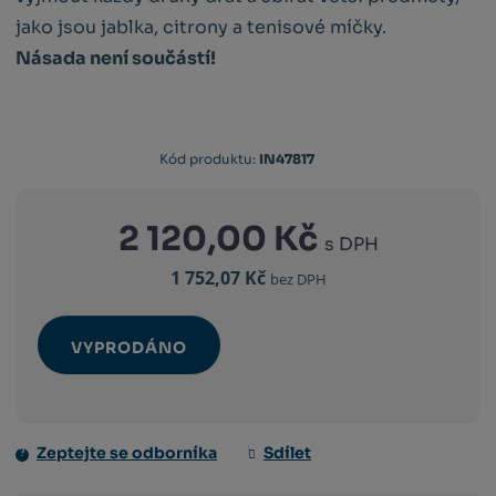
jako jsou jablka, citrony a tenisové míčky.
Násada není součástí!
Kód
Kód produktu:
IN47817
výrobce:
8880000478175
2 120,00 Kč
s DPH
1 752,07 Kč
bez DPH
VYPRODÁNO
Zeptejte se odborníka
Sdílet