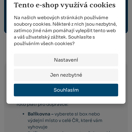
Tento e-shop využívá cookies
VYBAVENÍ ZAHRADY, VENKOVNÍ ELEKTRO
Na našich webových stránkách používáme
soubory cookies. Některé z nich jsou nezbytné,
ODBORNÉ PUBLIKACE
zatímco jiné nám pomáhají vylepšit tento web
a váš uživatelský zážitek. Souhlasíte s
používáním všech cookies?
Info o přepravě:
Nastavení
Jen nezbytné
Zboží
skladem expedujeme následující
pracovní den po dni
, ve kterém objednávku
Souhlasím
obdržíme. Doručování pak probíhá
následující pracovní den po dni expedici.
Toto platí pro dopravce:
Balíkovna –
vyberete si box nebo
výdejní místo v celé ČR, které vám
vyhovuje