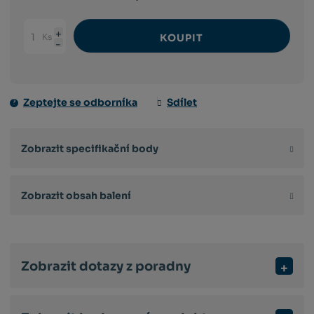
Ks
KOUPIT
Navýšit
Změnit
Snížit
množství
počet
množství
Zeptejte se odborníka
Sdílet
Zobrazit specifikační body
Zobrazit obsah balení
Zobrazit dotazy z poradny