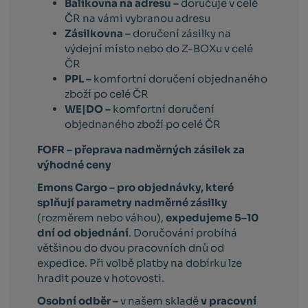
Balíkovna na adresu –
doručuje v celé
ČR na vámi vybranou adresu
Zásilkovna –
doručení zásilky na
výdejní místo nebo do Z-BOXu v celé
ČR
PPL –
komfortní doručení objednaného
zboží po celé ČR
WE|DO –
komfortní doručení
objednaného zboží po celé ČR
FOFR – přeprava nadměrných zásilek za
výhodné ceny
Emons Cargo –
pro objednávky, které
splňují parametry nadměrné zásilky
(rozměrem nebo váhou),
expedujeme 5–10
dní od objednání
. Doručování probíhá
většinou do dvou pracovních dnů od
expedice. Při volbě platby na dobírku lze
hradit pouze v hotovosti.
Osobní odběr –
v našem skladě
v pracovní