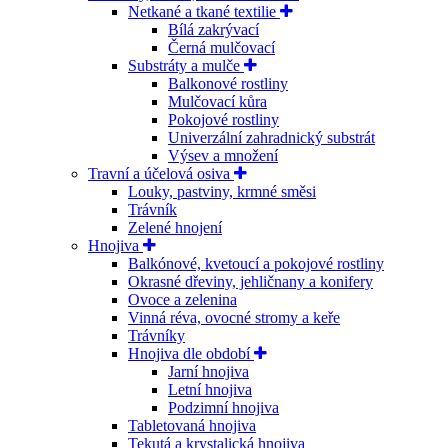
Netkané a tkané textilie
Bílá zakrývací
Černá mulčovací
Substráty a mulče
Balkonové rostliny
Mulčovací kůra
Pokojové rostliny
Univerzální zahradnický substrát
Výsev a množení
Travní a účelová osiva
Louky, pastviny, krmné směsi
Trávník
Zelené hnojení
Hnojiva
Balkónové, kvetoucí a pokojové rostliny
Okrasné dřeviny, jehličnany a konifery
Ovoce a zelenina
Vinná réva, ovocné stromy a keře
Trávníky
Hnojiva dle období
Jarní hnojiva
Letní hnojiva
Podzimní hnojiva
Tabletovaná hnojiva
Tekutá a krystalická hnojiva