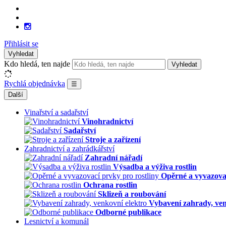
Přihlásit se
Vyhledat
Kdo hledá, ten najde
Vyhledat
Rychlá objednávka
☰
Další
Vinařství a sadařství
Vinohradnictví
Sadařství
Stroje a zařízení
Zahradnictví a zahrádkářství
Zahradní nářadí
Výsadba a výživa rostlin
Opěrné a vyvazovac
Ochrana rostlin
Sklizeň a roubování
Vybavení zahrady, ven
Odborné publikace
Lesnictví a komunál