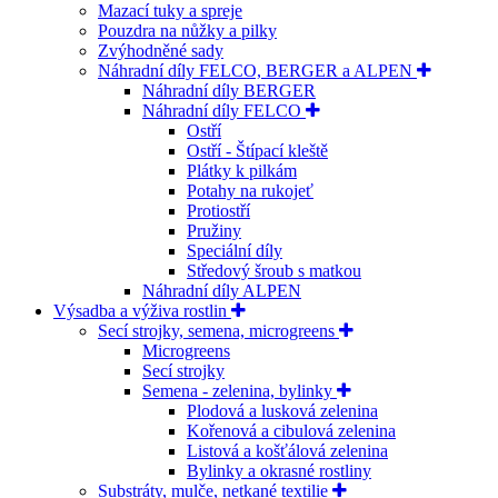
Mazací tuky a spreje
Pouzdra na nůžky a pilky
Zvýhodněné sady
Náhradní díly FELCO, BERGER a ALPEN
Náhradní díly BERGER
Náhradní díly FELCO
Ostří
Ostří - Štípací kleště
Plátky k pilkám
Potahy na rukojeť
Protiostří
Pružiny
Speciální díly
Středový šroub s matkou
Náhradní díly ALPEN
Výsadba a výživa rostlin
Secí strojky, semena, microgreens
Microgreens
Secí strojky
Semena - zelenina, bylinky
Plodová a lusková zelenina
Kořenová a cibulová zelenina
Listová a košťálová zelenina
Bylinky a okrasné rostliny
Substráty, mulče, netkané textilie