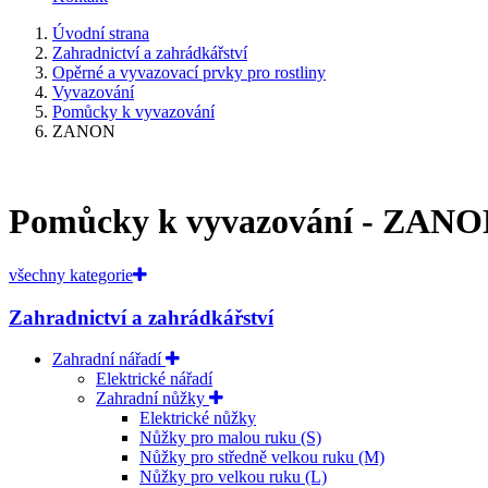
Úvodní strana
Zahradnictví a zahrádkářství
Opěrné a vyvazovací prvky pro rostliny
Vyvazování
Pomůcky k vyvazování
ZANON
Pomůcky k vyvazování - ZAN
všechny kategorie
Zahradnictví a zahrádkářství
Zahradní nářadí
Elektrické nářadí
Zahradní nůžky
Elektrické nůžky
Nůžky pro malou ruku (S)
Nůžky pro středně velkou ruku (M)
Nůžky pro velkou ruku (L)