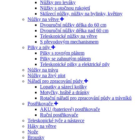
Nůžky pro leváky
Nůžky s otočnou rukojetí
Sklízecí nůžky, nůžky na bylinky, květiny
Nůžky na větve
Dvouruční nůžky délka do 60 cm
Dvouruční nůžky délka nad 60 cm
Teleskopické nůžky na větve
S převodovým mechanismem
Pilky a pily
Pilky s rovným plátem
Pilky se zahnutým plátem
Teleskopické pilky a elektrické pily
Nůžky na trávu
Nůžky na živý plot
Nářadí pro zpracování půdy
Lopatky a sázecí kolíky
Motyčky, hrábě a drápky
Rotační nářadí pro zpracování půdy a trávníků
Postřikovače
AKU (bateriové) postřikovače
Ruční postřikovače
Teleskopické tyče a nástavce
Háky na větve
Nože
Brousky