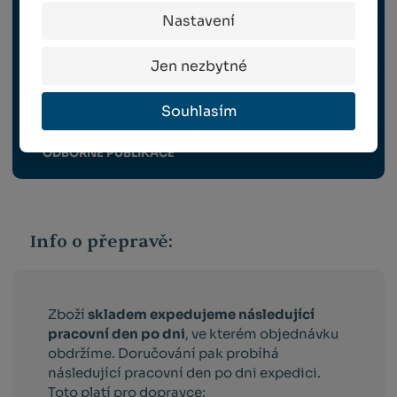
Nastavení
SKLIZEŇ A ROUBOVÁNÍ
Jen nezbytné
VYBAVENÍ ZAHRADY, VENKOVNÍ ELEKTRO
Souhlasím
ODBORNÉ PUBLIKACE
Info o přepravě:
Zboží
skladem expedujeme následující
pracovní den po dni
, ve kterém objednávku
obdržíme. Doručování pak probíhá
následující pracovní den po dni expedici.
Toto platí pro dopravce: