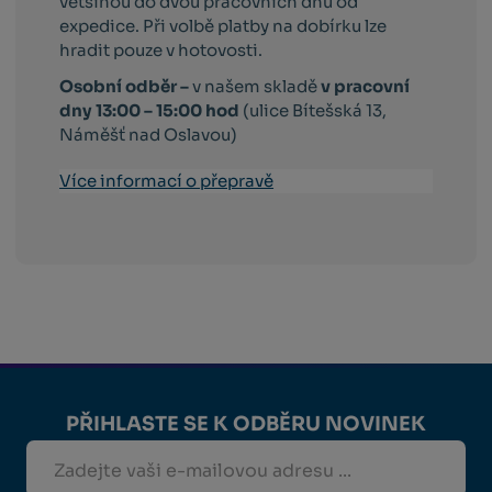
většinou do dvou pracovních dnů od
expedice. Při volbě platby na dobírku lze
hradit pouze v hotovosti.
Osobní odběr –
v našem skladě
v pracovní
dny 13:00 – 15:00 hod
(ulice Bítešská 13,
Náměšť nad Oslavou)
Více informací o přepravě
PŘIHLASTE SE K ODBĚRU NOVINEK