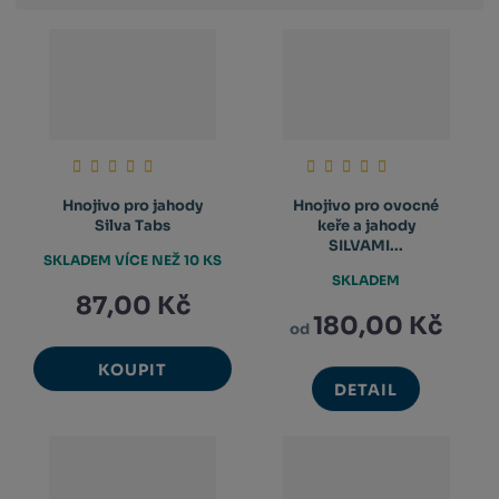
výpis
výpis
výp
Hnojivo pro jahody
Hnojivo pro ovocné
Silva Tabs
keře a jahody
SILVAMI...
SKLADEM VÍCE NEŽ 10 KS
SKLADEM
87,00 Kč
180,00 Kč
od
KOUPIT
DETAIL