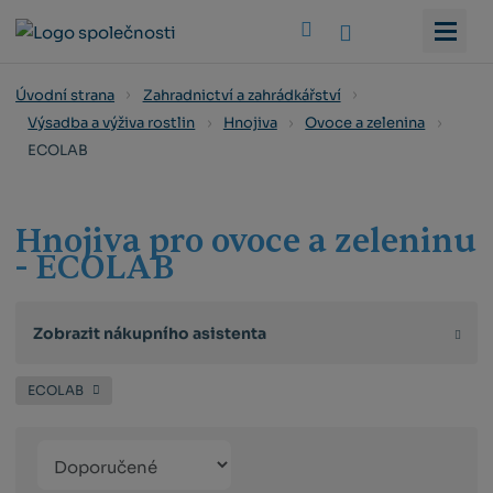
Vyhledat
Úvodní strana
Zahradnictví a zahrádkářství
Výsadba a výživa rostlin
Hnojiva
Ovoce a zelenina
ECOLAB
Hnojiva pro ovoce a zeleninu
- ECOLAB
Zobrazit nákupního asistenta
ECOLAB
Řazení
Obrázkový
Tabulko
Řá
produktů