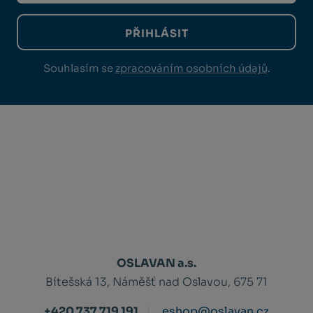
PŘIHLÁSIT
Souhlasím se
zpracováním osobních údajů
.
OSLAVAN a.s.
Bítešská 13, Náměšť nad Oslavou, 675 71
+420 737 719 191
eshop@oslavan.cz