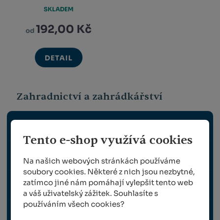
SKLADEM
192,00 Kč
od
DETAIL
Zahradnictví a zahrádkářství
ZAHRADNÍ NÁŘADÍ
Tento e-shop využívá cookies
VÝSADBA A VÝŽIVA ROSTLIN
Na našich webových stránkách používáme
soubory cookies. Některé z nich jsou nezbytné,
zatímco jiné nám pomáhají vylepšit tento web
OPĚRNÉ A VYVAZOVACÍ PRVKY PRO ROSTLINY
a váš uživatelský zážitek. Souhlasíte s
používáním všech cookies?
OCHRANA ROSTLIN