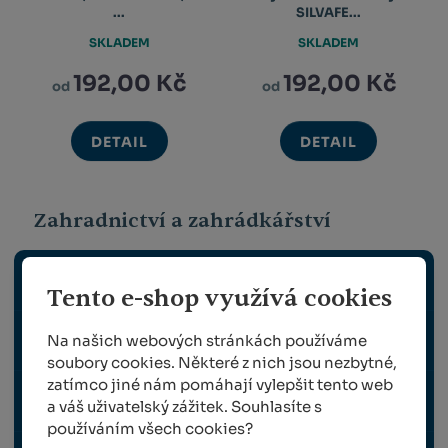
...
SILVAFE...
SKLADEM
SKLADEM
192,00 Kč
192,00 Kč
od
od
DETAIL
DETAIL
Zahradnictví a zahrádkářství
ZAHRADNÍ NÁŘADÍ
Tento e-shop využívá cookies
Na našich webových stránkách používáme
VÝSADBA A VÝŽIVA ROSTLIN
soubory cookies. Některé z nich jsou nezbytné,
zatímco jiné nám pomáhají vylepšit tento web
OPĚRNÉ A VYVAZOVACÍ PRVKY PRO ROSTLINY
a váš uživatelský zážitek. Souhlasíte s
používáním všech cookies?