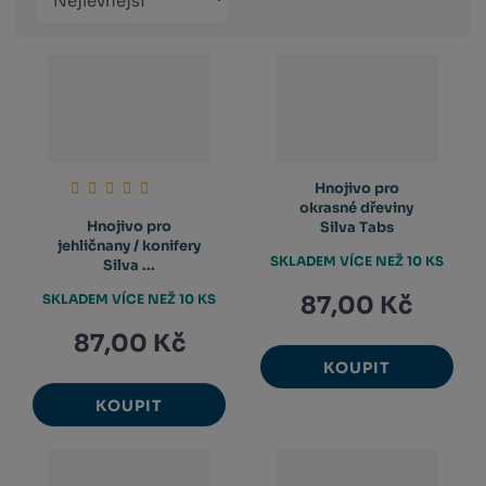
Obrázkový
Tabulko
Řá
produktů
výpis
výpis
výp
Hnojivo pro
okrasné dřeviny
Hnojivo pro
Silva Tabs
jehličnany / konifery
SKLADEM VÍCE NEŽ 10 KS
Silva ...
SKLADEM VÍCE NEŽ 10 KS
87,00 Kč
87,00 Kč
KOUPIT
KOUPIT