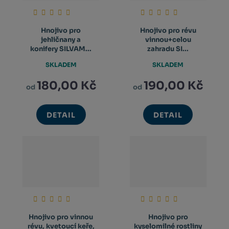
Hnojivo pro
Hnojivo pro révu
jehličnany a
vinnou+celou
konifery SILVAM...
zahradu SI...
SKLADEM
SKLADEM
180,00 Kč
190,00 Kč
od
od
DETAIL
DETAIL
Hnojivo pro vinnou
Hnojivo pro
révu, kvetoucí keře,
kyselomilné rostliny