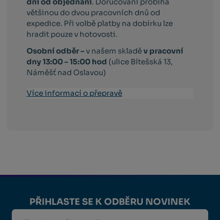
dní od objednání
. Doručování probíhá
většinou do dvou pracovních dnů od
expedice. Při volbě platby na dobírku lze
hradit pouze v hotovosti.
Osobní odběr –
v našem skladě
v pracovní
dny 13:00 – 15:00 hod
(ulice Bítešská 13,
Náměšť nad Oslavou)
Více informací o přepravě
PŘIHLASTE SE K ODBĚRU NOVINEK