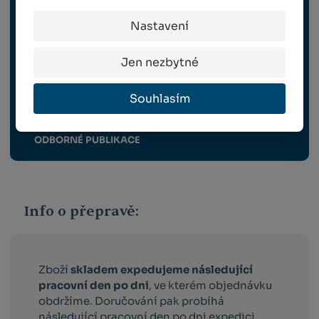
OCHRANA ROSTLIN
Nastavení
SKLIZEŇ A ROUBOVÁNÍ
Jen nezbytné
VYBAVENÍ ZAHRADY, VENKOVNÍ ELEKTRO
Souhlasím
ODBORNÉ PUBLIKACE
Info o přepravě:
Zboží
skladem expedujeme následující
pracovní den po dni
, ve kterém objednávku
obdržíme. Doručování pak probíhá
následující pracovní den po dni expedici.