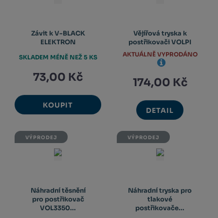
Závit k V-BLACK
Vějířová tryska k
ELEKTRON
postřikovači VOLPI
AKTUÁLNĚ VYPRODÁNO
SKLADEM MÉNĚ NEŽ 5 KS
73,00 Kč
174,00 Kč
KOUPIT
DETAIL
VÝPRODEJ
VÝPRODEJ
Náhradní těsnění
Náhradní tryska pro
pro postřikovač
tlakové
VOL3350...
postřikovače...