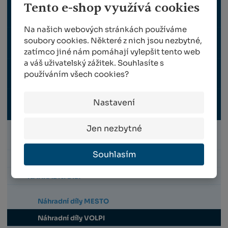
Tento e-shop využívá cookies
STROJE A ZAŘÍZENÍ
Na našich webových stránkách používáme
soubory cookies. Některé z nich jsou nezbytné,
TRAVNÍ OSIVO
zatímco jiné nám pomáhají vylepšit tento web
a váš uživatelský zážitek. Souhlasíte s
používáním všech cookies?
OCHRANNÉ PRACOVNÍ POMŮCKY
Nastavení
POSTŘIKOVAČE
Jen nezbytné
POSTŘIKOVAČE
Souhlasím
PŘÍSLUŠENSTVÍ
NÁHRADNÍ DÍLY
Náhradní díly MESTO
Náhradní díly VOLPI