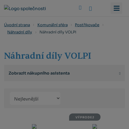
Vyhledat
Úvodní strana
Komunální sféra
Postřikovače
Náhradní díly VOLPI
Náhradní díly
Náhradní díly VOLPI
Zobrazit nákupního asistenta
Řazení
Obrázkový
Tabulko
Řá
produktů
výpis
výpis
výp
VÝPRODEJ