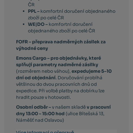
ČR
PPL –
komfortní doručení objednaného
zboží po celé ČR
WE|DO –
komfortní doručení
objednaného zboží po celé ČR
FOFR – přeprava nadměrných zásilek za
výhodné ceny
Emons Cargo –
pro objednávky, které
splňují parametry nadměrné zásilky
(rozměrem nebo váhou),
expedujeme 5–10
dní od objednání
. Doručování probíhá
většinou do dvou pracovních dnů od
expedice. Při volbě platby na dobírku lze
hradit pouze v hotovosti.
Osobní odběr –
v našem skladě
v pracovní
dny 13:00 – 15:00 hod
(ulice Bítešská 13,
Náměšť nad Oslavou)
Více informací o přepravě