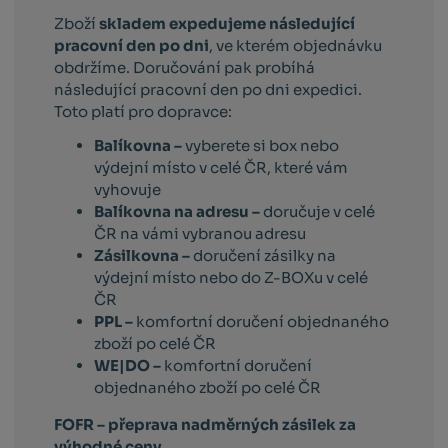
Zboží
skladem expedujeme následující
pracovní den po dni
, ve kterém objednávku
obdržíme. Doručování pak probíhá
následující pracovní den po dni expedici.
Toto platí pro dopravce:
Balíkovna –
vyberete si box nebo
výdejní místo v celé ČR, které vám
vyhovuje
Balíkovna na adresu –
doručuje v celé
ČR na vámi vybranou adresu
Zásilkovna –
doručení zásilky na
výdejní místo nebo do Z-BOXu v celé
ČR
PPL –
komfortní doručení objednaného
zboží po celé ČR
WE|DO –
komfortní doručení
objednaného zboží po celé ČR
FOFR – přeprava nadměrných zásilek za
výhodné ceny