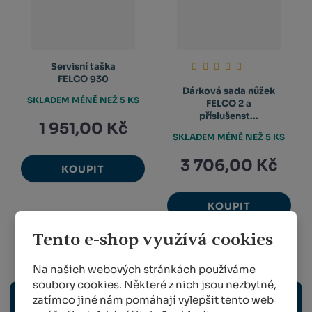
Servisní taška
FELCO 930
Dárková sada nůžek
SKLADEM MÉNĚ NEŽ 5 KS
FELCO 2 a
příslušenst...
1 951,00 Kč
SKLADEM MÉNĚ NEŽ 5 KS
3 706,00 Kč
KOUPIT
KOUPIT
Tento e-shop využívá cookies
Komunální sféra
Na našich webových stránkách používáme
soubory cookies. Některé z nich jsou nezbytné,
zatímco jiné nám pomáhají vylepšit tento web
HNOJIVA / CHEMIE