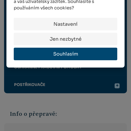
a váš uživatelský zážitek. Souhlasíte s
používáním všech cookies?
RUČNÍ NÁŘADÍ
Nastavení
STROJE A ZAŘÍZENÍ
Jen nezbytné
TRAVNÍ OSIVO
Souhlasím
OCHRANNÉ PRACOVNÍ POMŮCKY
POSTŘIKOVAČE
Info o přepravě: