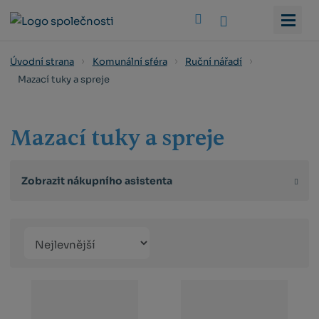
Vyhledat
Úvodní strana
Komunální sféra
Ruční nářadí
Mazací tuky a spreje
Mazací tuky a spreje
Zobrazit nákupního asistenta
Řazení
Obrázkový
Tabulko
Řá
produktů
výpis
výpis
výp