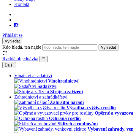
Kontakt
Přihlásit se
Vyhledat
Kdo hledá, ten najde
Vyhledat
Rychlá objednávka
☰
Další
Vinařství a sadařství
Vinohradnictví
Sadařství
Stroje a zařízení
Zahradnictví a zahrádkářství
Zahradní nářadí
Výsadba a výživa rostlin
Opěrné a vyvazovac
Ochrana rostlin
Sklizeň a roubování
Vybavení zahrady, ven