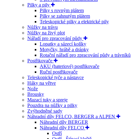
Pilky a pily
Pilky s rovným plátem
Pilky se zahnutým plátem
Teleskopické pilky a elektrické pily
Nůžky na trávu
Nůžky na živý plot
Nářadí pro zpracování půdy
Lopatky a sázecí kolíky
Motyčky, hrábě a drápky
Rotační nářadí pro zpracování půdy a trávníků
Postřikovače
AKU (bateriové) postřikovače
Ruční postřikovače
Teleskopické tyče a nástavce
Háky na větve
Nože
Brousky
Mazací tuky a spreje
Pouzdra na nůžky a pilky
Zvýhodněné sady
Náhradní díly FELCO, BERGER a ALPEN
Náhradní díly BERGER
Náhradní díly FELCO
Ostří
Ostří - Štípací kleště