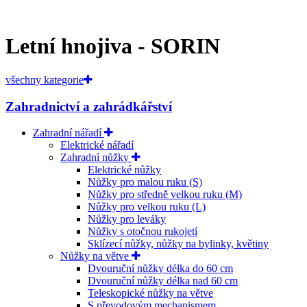
Letní hnojiva - SORIN
všechny kategorie
Zahradnictví a zahrádkářství
Zahradní nářadí
Elektrické nářadí
Zahradní nůžky
Elektrické nůžky
Nůžky pro malou ruku (S)
Nůžky pro středně velkou ruku (M)
Nůžky pro velkou ruku (L)
Nůžky pro leváky
Nůžky s otočnou rukojetí
Sklízecí nůžky, nůžky na bylinky, květiny
Nůžky na větve
Dvouruční nůžky délka do 60 cm
Dvouruční nůžky délka nad 60 cm
Teleskopické nůžky na větve
S převodovým mechanismem