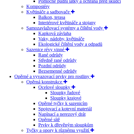
Pomocné půdní látky a ochrana před škůdci
Kompostéry
Květináče a sadbovače
Balkon, terasa
Interiérové květináče a stojany
Samozavlažovací systémy a čištění vody
Kapková závlaha
Vaky, nádoby, květináče
Ekologické čištění vody a odpadů
Sazenice révy vinné
Rané odrůdy
Středně rané odrůdy
Pozdní odrůdy
Bezsemenné odrůdy
Opěrné a vyvazovací prvky pro rostliny
Opěrná konstrukce
Ocelové sloupky
Sloupky řadové
Sloupky krajové
Opěrné tyčky k sazenicím
Spojovací a kotevní materiál
Napínací a nerezový drát
Opěrné sítě
Prvky k dřevěným sloupkům
Tyčky a opory k různému využití