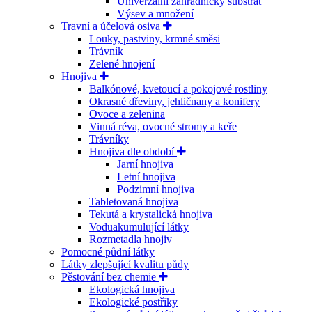
Univerzální zahradnický substrát
Výsev a množení
Travní a účelová osiva
Louky, pastviny, krmné směsi
Trávník
Zelené hnojení
Hnojiva
Balkónové, kvetoucí a pokojové rostliny
Okrasné dřeviny, jehličnany a konifery
Ovoce a zelenina
Vinná réva, ovocné stromy a keře
Trávníky
Hnojiva dle období
Jarní hnojiva
Letní hnojiva
Podzimní hnojiva
Tabletovaná hnojiva
Tekutá a krystalická hnojiva
Voduakumulující látky
Rozmetadla hnojiv
Pomocné půdní látky
Látky zlepšující kvalitu půdy
Pěstování bez chemie
Ekologická hnojiva
Ekologické postřiky