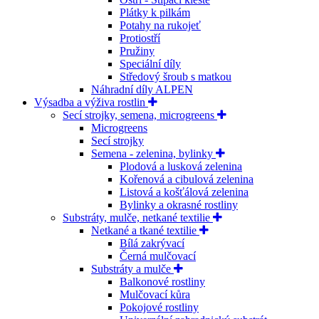
Plátky k pilkám
Potahy na rukojeť
Protiostří
Pružiny
Speciální díly
Středový šroub s matkou
Náhradní díly ALPEN
Výsadba a výživa rostlin
Secí strojky, semena, microgreens
Microgreens
Secí strojky
Semena - zelenina, bylinky
Plodová a lusková zelenina
Kořenová a cibulová zelenina
Listová a košťálová zelenina
Bylinky a okrasné rostliny
Substráty, mulče, netkané textilie
Netkané a tkané textilie
Bílá zakrývací
Černá mulčovací
Substráty a mulče
Balkonové rostliny
Mulčovací kůra
Pokojové rostliny