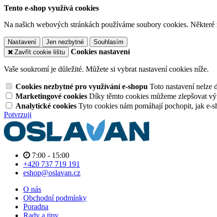
Tento e-shop využívá cookies
Na našich webových stránkách používáme soubory cookies. Některé z n
Nastavení
Jen nezbytné
Souhlasím
Cookies nastavení
Zavřít cookie lištu
Vaše soukromí je důležité. Můžete si vybrat nastavení cookies níže.
Cookies nezbytné pro využívání e-shopu
Toto nastavení nelze 
Marketingové cookies
Díky těmto cookies můžeme zlepšovat výko
Analytické cookies
Tyto cookies nám pomáhají pochopit, jak e-s
Potvrzuji
7:00 - 15:00
+420 737 719 191
eshop@oslavan.cz
O nás
Obchodní podmínky
Poradna
Rady a tipy