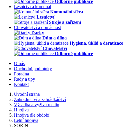
Odborné publikace
Lesnictví a komunál
Komunální sféra
Lesnictví
Stroje a zařízení
Chovatelství a domácnost
Dárky
Dům a dílna
Hygiena, úklid a deratizace
Chovatelství
Odborné publikace
O nás
Obchodní podmínky
Poradna
Rady a tipy
Kontakt
Úvodní strana
Zahradnictví a zahrádkářství
Výsadba a výživa rostlin
Hnojiva
Hnojiva dle období
Letní hnojiva
SORIN