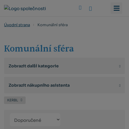
Vyhledat
Komunální sféra
Úvodní strana
Komunální sféra
Zobrazit další kategorie
Zobrazit nákupního asistenta
KERBL
Řazení
Obrázkový
Tabulko
Řá
produktů
výpis
výpis
výp