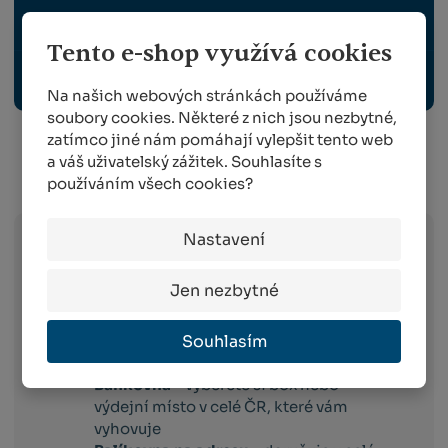
OCHRANNÉ PRACOVNÍ POMŮCKY
Tento e-shop využívá cookies
POSTŘIKOVAČE
Na našich webových stránkách používáme
soubory cookies. Některé z nich jsou nezbytné,
zatímco jiné nám pomáhají vylepšit tento web
a váš uživatelský zážitek. Souhlasíte s
Info o přepravě:
používáním všech cookies?
Nastavení
Zboží
skladem expedujeme následující
pracovní den po dni
, ve kterém objednávku
Jen nezbytné
obdržíme. Doručování pak probíhá
následující pracovní den po dni expedici.
Souhlasím
Toto platí pro dopravce:
Balíkovna –
vyberete si box nebo
výdejní místo v celé ČR, které vám
vyhovuje