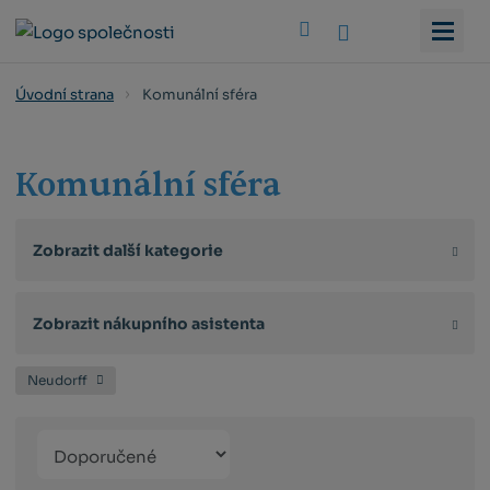
Vyhledat
Komunální sféra
Úvodní strana
Komunální sféra
Zobrazit další kategorie
Zobrazit nákupního asistenta
Neudorff
Řazení
Obrázkový
Tabulko
Řá
produktů
výpis
výpis
výp