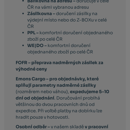
Balíkovna na adresu –
doručuje v celé
ČR na vámi vybranou adresu
Zásilkovna –
doručení zásilky na
výdejní místo nebo do Z-BOXu v celé
ČR
PPL –
komfortní doručení objednaného
zboží po celé ČR
WE|DO –
komfortní doručení
objednaného zboží po celé ČR
FOFR – přeprava nadměrných zásilek za
výhodné ceny
Emons Cargo –
pro objednávky, které
splňují parametry nadměrné zásilky
(rozměrem nebo váhou),
expedujeme 5–10
dní od objednání
. Doručování probíhá
většinou do dvou pracovních dnů od
expedice. Při volbě platby na dobírku lze
hradit pouze v hotovosti.
Osobní odběr –
v našem skladě
v pracovní