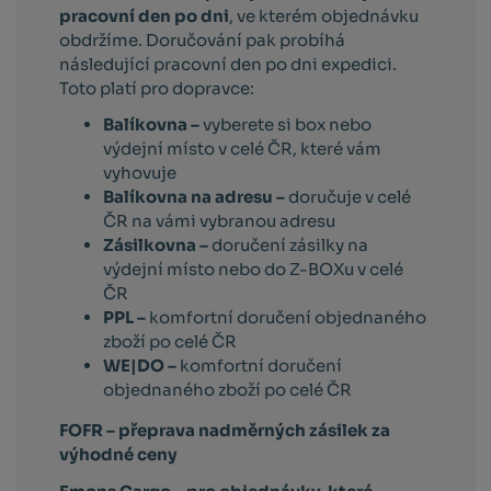
pracovní den po dni
, ve kterém objednávku
obdržíme. Doručování pak probíhá
následující pracovní den po dni expedici.
Toto platí pro dopravce:
Balíkovna –
vyberete si box nebo
výdejní místo v celé ČR, které vám
vyhovuje
Balíkovna na adresu –
doručuje v celé
ČR na vámi vybranou adresu
Zásilkovna –
doručení zásilky na
výdejní místo nebo do Z-BOXu v celé
ČR
PPL –
komfortní doručení objednaného
zboží po celé ČR
WE|DO –
komfortní doručení
objednaného zboží po celé ČR
FOFR – přeprava nadměrných zásilek za
výhodné ceny