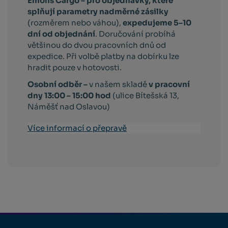
Emons Cargo –
pro objednávky, které
splňují parametry nadměrné zásilky
(rozměrem nebo váhou),
expedujeme 5–10
dní od objednání
. Doručování probíhá
většinou do dvou pracovních dnů od
expedice. Při volbě platby na dobírku lze
hradit pouze v hotovosti.
Osobní odběr –
v našem skladě
v pracovní
dny 13:00 – 15:00 hod
(ulice Bítešská 13,
Náměšť nad Oslavou)
Více informací o přepravě