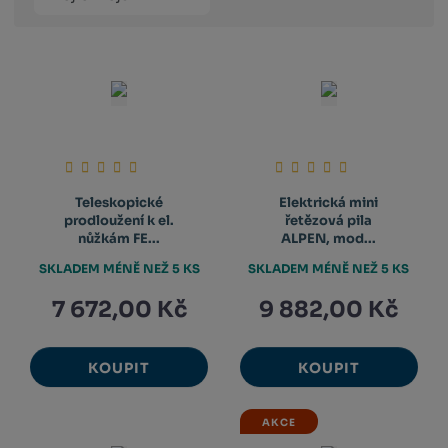
produktů
výpis
výpis
výp
Teleskopické
Elektrická mini
prodloužení k el.
řetězová pila
nůžkám FE...
ALPEN, mod...
SKLADEM MÉNĚ NEŽ 5 KS
SKLADEM MÉNĚ NEŽ 5 KS
7 672,00 Kč
9 882,00 Kč
KOUPIT
KOUPIT
AKCE