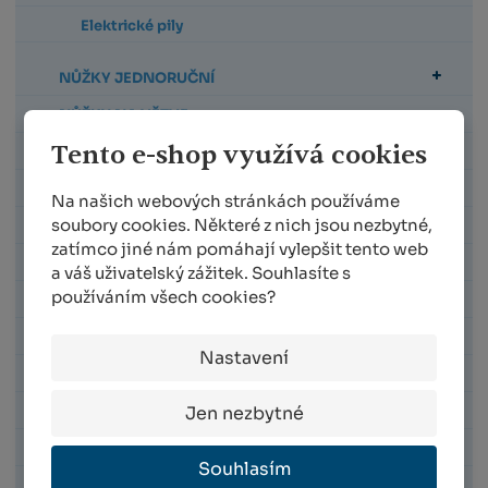
Elektrické pily
NŮŽKY JEDNORUČNÍ
NŮŽKY NA VĚTVE
Tento e-shop využívá cookies
PILKY
TELESKOPICKÉ TYČE A NÁSTAVCE
Na našich webových stránkách používáme
soubory cookies. Některé z nich jsou nezbytné,
HÁKY NA VĚTVE
zatímco jiné nám pomáhají vylepšit tento web
NŮŽKY NA DRÁT
a váš uživatelský zážitek. Souhlasíte s
používáním všech cookies?
NŮŽKY NA KABELY
NOŽE
Nastavení
BROUSKY
Jen nezbytné
MAZACÍ TUKY A SPREJE
POUZDRA NA NŮŽKY A PILKY
Souhlasím
NÁHRADNÍ DÍLY PRO NŮŽKY FELCO A BERGER