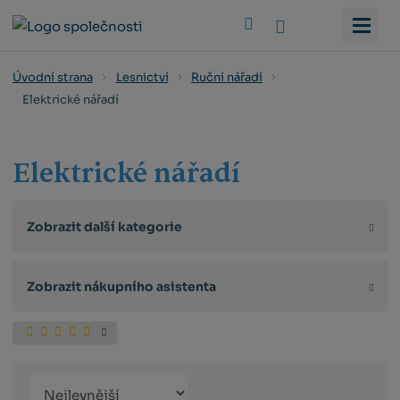
Vyhledat
Úvodní strana
Lesnictví
Ruční nářadí
Elektrické nářadí
Elektrické nářadí
Zobrazit další kategorie
Zobrazit nákupního asistenta
Řazení
Obrázkový
Tabulko
Řá