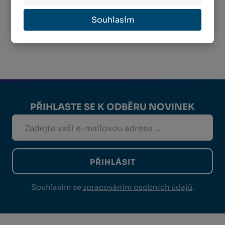
Souhlasím
PŘIHLASTE SE K ODBĚRU NOVINEK
PŘIHLÁSIT
Souhlasím se
zpracováním osobních údajů
.