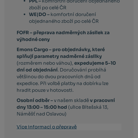
PPL –
komfortní doručení objednaného
zboží po celé ČR
WE|DO –
komfortní doručení
objednaného zboží po celé ČR
FOFR – přeprava nadměrných zásilek za
výhodné ceny
Emons Cargo –
pro objednávky, které
splňují parametry nadměrné zásilky
(rozměrem nebo váhou),
expedujeme 5–10
dní od objednání
. Doručování probíhá
většinou do dvou pracovních dnů od
expedice. Při volbě platby na dobírku lze
hradit pouze v hotovosti.
Osobní odběr –
v našem skladě
v pracovní
dny 13:00 – 15:00 hod
(ulice Bítešská 13,
Náměšť nad Oslavou)
Více informací o přepravě