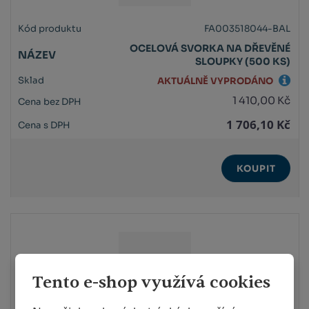
FA003518044-BAL
OCELOVÁ SVORKA NA DŘEVĚNÉ
SLOUPKY (500 KS)
AKTUÁLNĚ VYPRODÁNO
1 410,00 Kč
1 706,10 Kč
KOUPIT
Tento e-shop využívá cookies
FA004010044-BAL