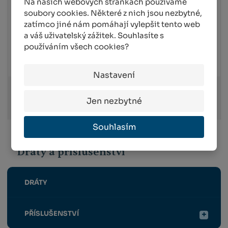
Na našich webových stránkách používáme
OCELOVÁ SKOBA NA DŘEVĚNÉ
soubory cookies. Některé z nich jsou nezbytné,
SLOUPKY (500 KS)
zatímco jiné nám pomáhají vylepšit tento web
AKTUÁLNĚ VYPRODÁNO
a váš uživatelský zážitek. Souhlasíte s
používáním všech cookies?
1 745,87 Kč
2 112,50 Kč
Nastavení
KOUPIT
Jen nezbytné
Souhlasím
Dráty a příslušenství
DRÁTY
PŘÍSLUŠENSTVÍ