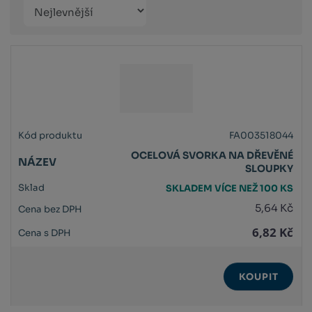
Řazení
Obrázkový
Tabulko
Řá
produktů
výpis
výpis
výp
FA003518044
OCELOVÁ SVORKA NA DŘEVĚNÉ
SLOUPKY
SKLADEM VÍCE NEŽ 100 KS
5,64 Kč
6,82 Kč
KOUPIT