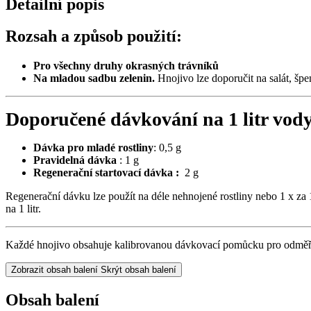
Detailní popis
Rozsah a způsob použití:
Pro všechny druhy okrasných trávníků
Na mladou sadbu zelenin.
Hnojivo lze doporučit na salát, špen
Doporučené dávkování na 1 litr vody
Dávka pro mladé rostliny
: 0,5 g
Pravidelná dávka
: 1 g
Regenerační startovací dávka :
2 g
Regenerační dávku lze použít na déle nehnojené rostliny nebo 1 x za 
na 1 litr.
Každé hnojivo obsahuje kalibrovanou dávkovací pomůcku pro odměřen
Zobrazit obsah balení
Skrýt obsah balení
Obsah balení