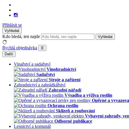
Přihlásit se
Vyhledat
Kdo hledá, ten najde
Vyhledat
Rychlá objednávka
☰
Další
Vinařství a sadařství
Vinohradnictví
Sadařství
Stroje a zařízení
Zahradnictví a zahrádkářství
Zahradní nářadí
Výsadba a výživa rostlin
Opěrné a vyvazovac
Ochrana rostlin
Sklizeň a roubování
Vybavení zahrady, ven
Odborné publikace
Lesnictví a komunál