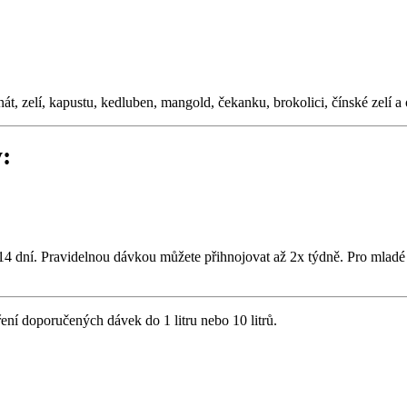
át, zelí, kapustu, kedluben, mangold, čekanku, brokolici, čínské zelí a o
:
14 dní. Pravidelnou dávkou můžete přihnojovat až 2x týdně. Pro mladé r
í doporučených dávek do 1 litru nebo 10 litrů.