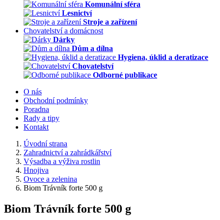
Komunální sféra
Lesnictví
Stroje a zařízení
Chovatelství a domácnost
Dárky
Dům a dílna
Hygiena, úklid a deratizace
Chovatelství
Odborné publikace
O nás
Obchodní podmínky
Poradna
Rady a tipy
Kontakt
Úvodní strana
Zahradnictví a zahrádkářství
Výsadba a výživa rostlin
Hnojiva
Ovoce a zelenina
Biom Trávník forte 500 g
Biom Trávník forte 500 g