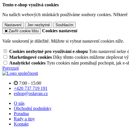
Tento e-shop využívá cookies
Na našich webových stránkách používáme soubory cookies. Některé z n
Nastavení
Jen nezbytné
Souhlasím
Cookies nastavení
Zavřít cookie lištu
Vaše soukromí je důležité. Můžete si vybrat nastavení cookies níže.
Cookies nezbytné pro využívání e-shopu
Toto nastavení nelze 
Marketingové cookies
Díky těmto cookies můžeme zlepšovat výko
Analytické cookies
Tyto cookies nám pomáhají pochopit, jak e-s
Potvrzuji
7:00 - 15:00
+420 737 719 191
eshop@oslavan.cz
O nás
Obchodní podmínky
Poradna
Rady a tipy
Kontakt