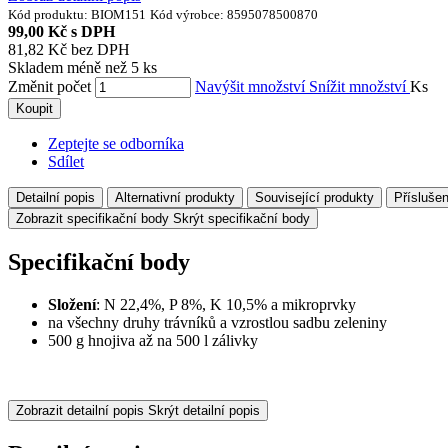
Kód produktu:
BIOM151
Kód výrobce:
8595078500870
99,00 Kč
s DPH
81,82 Kč
bez DPH
Skladem méně než 5 ks
Změnit počet
Navýšit množství
Snížit množství
Ks
Koupit
Zeptejte se odborníka
Sdílet
Detailní popis
Alternativní produkty
Související produkty
Příslušen
Zobrazit specifikační body
Skrýt specifikační body
Specifikační body
Složení
: N 22,4%, P 8%, K 10,5% a mikroprvky
na všechny druhy trávníků a vzrostlou sadbu zeleniny
500 g hnojiva až na 500 l zálivky
Zobrazit detailní popis
Skrýt detailní popis