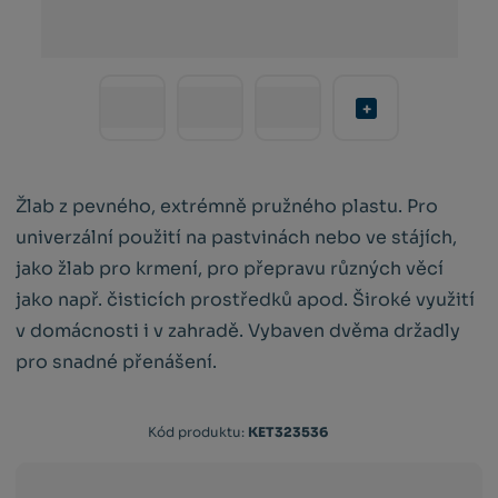
Žlab z pevného, extrémně pružného plastu. Pro
univerzální použití na pastvinách nebo ve stájích,
jako žlab pro krmení, pro přepravu různých věcí
jako např. čisticích prostředků apod. Široké využití
v domácnosti i v zahradě. Vybaven dvěma držadly
pro snadné přenášení.
Kód
Kód produktu:
KET323536
výrobce:
4018653045084