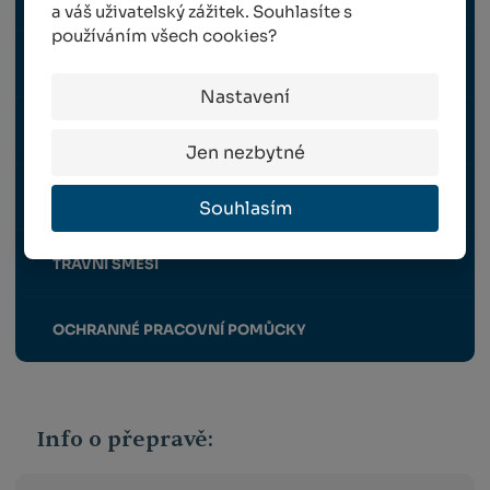
a váš uživatelský zážitek. Souhlasíte s
používáním všech cookies?
POSTŘIKOVAČE
Nastavení
STŘÍHÁNÍ OVCÍ A PÉČE O VLNU A SRST
Jen nezbytné
ŠKUBÁNÍ PEŘÍ
Souhlasím
TRAVNÍ SMĚSI
OCHRANNÉ PRACOVNÍ POMŮCKY
Info o přepravě: