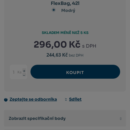
FlexBag, 42l
Modrý
SKLADEM MÉNĚ NEŽ 5 KS
296,00 Kč
s DPH
244,63 Kč
bez DPH
Ks
KOUPIT
Navýšit
Změnit
Snížit
množství
počet
množství
Zeptejte se odborníka
Sdílet
Zobrazit specifikační body