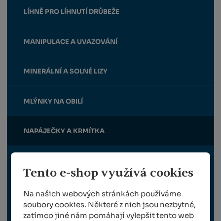
LÍHNĚ PRO LÍHNUTÍ DRŮBEŽE
MANIPULACE A UVAZOVÁNÍ
MINERÁLNÍ A SOLNÉ LIZY
MLÝNKY NA OBILÍ
NAPÁJEČKY A KRMÍTKA
OHRADNÍKY
Tento e-shop využívá cookies
OSTATNÍ
Na našich webových stránkách používáme
soubory cookies. Některé z nich jsou nezbytné,
zatímco jiné nám pomáhají vylepšit tento web
PÉČE O PAZNEHTY A KOPYTA